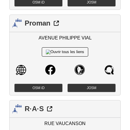
OSM iD
JOSM
Proman
AVENUE PHILIPPE VIAL
OSM iD
JOSM
R·A·S
RUE VAUCANSON