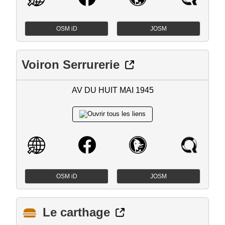
OSM iD
JOSM
Voiron Serrurerie
AV DU HUIT MAI 1945
OSM iD
JOSM
Le carthage