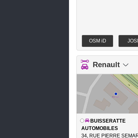
La Côte-Saint-André
La Mure
La Terrasse
La Tour-du-Pin
OSM iD
JOS
La Tronche
La Verpillière
Renault
Lans-en-Vercors
Le Bourg-d'Oisans
Le Cheylas
Le Grand-Lemps
Le Péage-de-Roussillon
BUISSERATTE
Le Pont-de-Beauvoisin
AUTOMOBILES
Le Pont-de-Claix
34, RUE PIERRE SEMA