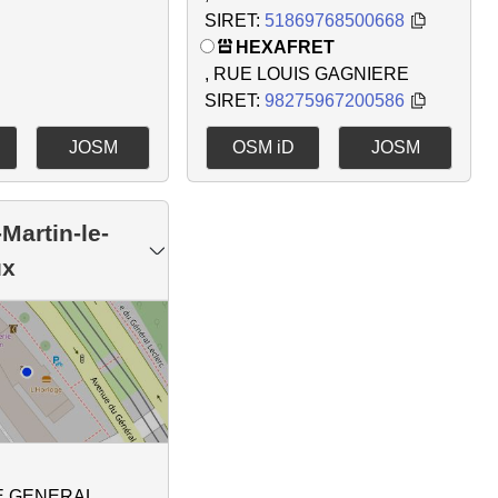
SIRET:
51869768500668
HEXAFRET
, RUE LOUIS GAGNIERE
SIRET:
98275967200586
JOSM
OSM iD
JOSM
-Martin-le-
ux
E GENERAL