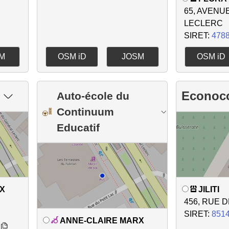
65, AVENU
LECLERC
SIRET:
478
M
OSM iD
JOSM
OSM iD
Econoc
Auto-école du
Continuum
Educatif
X
JILITI
456, RUE 
SIRET:
851
ANNE-CLAIRE MARX