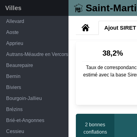
Saint-Mart
Villes
Allevard
Ajout SIRET
Aoste
Apprieu
38,2%
Autrans-Méaudre en Vercors
Beaurepaire
Taux de correspondanc
estimé avec la base Sir
Bernin
Biviers
Bourgoin-Jallieu
Brézins
Brié-et-Angonnes
2 bonnes
Cessieu
conflations