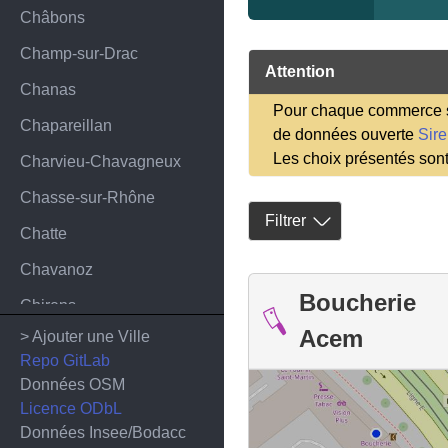
Châbons
Champ-sur-Drac
Attention
Chanas
Pour chaque commerce sa
Chapareillan
de données ouverte
Sir
Les choix présentés son
Charvieu-Chavagneux
Chasse-sur-Rhône
Filtrer
Chatte
Chavanoz
Boucherie
Chirens
Acem
> Ajouter une Ville
Chuzelles
Repo GitLab
Claix
Données OSM
Licence ODbL
Clelles
Données Insee/Bodacc