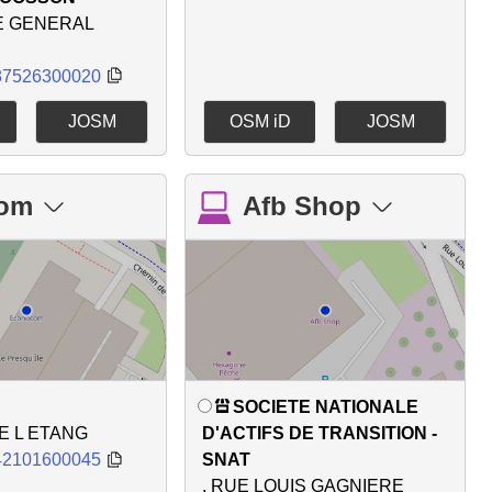
E GENERAL
87526300020
JOSM
OSM iD
JOSM
om
Afb Shop
SOCIETE NATIONALE
DE L ETANG
D'ACTIFS DE TRANSITION -
42101600045
SNAT
, RUE LOUIS GAGNIERE