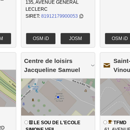
135, AVENUE GENERAL
LECLERC
SIRET:
81912179900053
M
OSM iD
JOSM
OSM iD
Centre de loisirs
Saint
Jacqueline Samuel
Vino
LE SOU DE L'ECOLE
TFMD
RD
SIMONE VEIL
61, AVENU