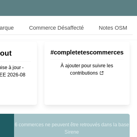
Marque
Commerce Désaffecté
Notes OSM
Aout
#completetescommerces
À ajouter pour suivre les
ise à jour -
contributions
SEE 2026-08
6 commerces ne peuvent être retrouvés dans la base
Sirene