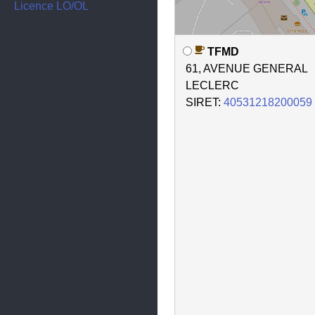
Corbelin
Licence LO/OL
Corenc
TFMD
Coublevie
61, AVENUE GENERAL
Crémieu
LECLERC
SIRET:
40531218200059
Crêts-en-Belledonne
Crolles
Diémoz
Dolomieu
Domène
Échirolles
Estrablin
Eybens
Eyzin-Pinet