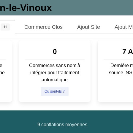
in-le-Vinoux
Commerce Clos
Ajout Site
Ajout 
11
0
7 
e
Commerces sans nom à
Dernière m
ene
intégrer pour traitement
source IN
automatique
Où sont-ils ?
9 conflations moyennes