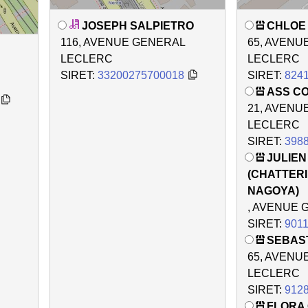
JOSEPH SALPIETRO
CHLOE
116, AVENUE GENERAL
65, AVENU
LECLERC
LECLERC
SIRET:
33200275700018
SIRET:
824
ASS C
21, AVENU
LECLERC
SIRET:
398
JULIE
(CHATTERI
NAGOYA)
, AVENUE
SIRET:
901
SEBAS
65, AVENU
LECLERC
SIRET:
912
FLORA