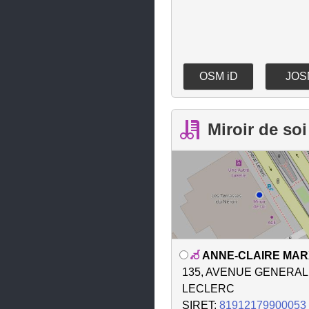
Fontaine
Fontanil-Cornillon
Froges
OSM iD
JOS
Gières
Goncelin
Miroir de soi
Grenoble
Heyrieux
Huez
Jardin
Jarrie
ANNE-CLAIRE MAR
L'Isle-d'Abeau
135, AVENUE GENERAL
La Buisse
LECLERC
SIRET:
81912179900053