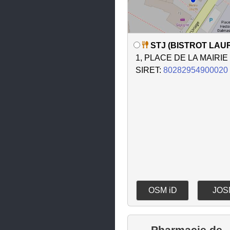
Le Touvet
Le Versoud
STJ (BISTROT LAUR
Les Abrets en Dauphiné
1, PLACE DE LA MAIRIE
Les Avenières Veyrins-
SIRET:
80282954900020
Thuellin
Les Deux Alpes
Lumbin
Luzinay
Meylan
Moirans
Montalieu-Vercieu
OSM iD
JOS
Montbonnot-Saint-Martin
Morestel
Pharmacie de