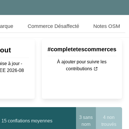
Marque
Commerce Désaffecté
Notes OSM
Aout
#completetescommerces
À ajouter pour suivre les
ise à jour -
contributions
SEE 2026-08
3 sans
4 non
15 conflations moyennes
nom
trouvés