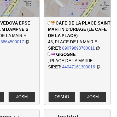
 VEDOVA EPSE
CAFE DE LA PLACE SAINT
A M DAMPNE S
MARTIN D'URIAGE (LE CAFE
DE LA MAIRIE
DE LA PLACE)
98864500017
43, PLACE DE LA MAIRIE
SIRET:
89079893700011
GIGOGNE
, PLACE DE LA MAIRIE
SIRET:
44047161300016
JOSM
OSM iD
JOSM
cana
Institut