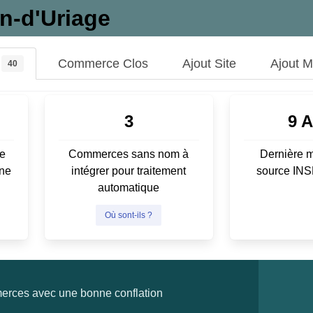
in-d'Uriage
Commerce Clos
Ajout Site
Ajout 
40
3
9 
e
Commerces sans nom à
Dernière m
ene
intégrer pour traitement
source IN
automatique
Où sont-ils ?
rces avec une bonne conflation