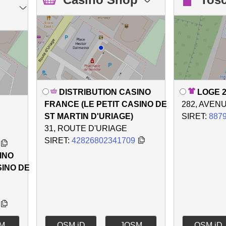
DISTRIBUTION CASINO
LOGE 2
FRANCE (LE PETIT CASINO DE
282, AVEN
ST MARTIN D'URIAGE)
SIRET:
887
31, ROUTE D'URIAGE
SIRET:
42826802341709
INO
SINO DE
M
OSM iD
JOSM
OSM iD