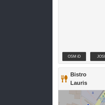
La Côte-Saint-André
La Mure
La Terrasse
La Tour-du-Pin
La Tronche
La Verpillière
Lans-en-Vercors
OSM iD
JOS
Le Bourg-d'Oisans
Le Cheylas
Bistro
Le Grand-Lemps
Lauris
Le Péage-de-Roussillon
Le Pont-de-Beauvoisin
Le Pont-de-Claix