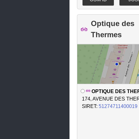
Saint-Chef
Saint-Clair-de-la-Tour
Optique des
Saint-Clair-du-Rhône
Thermes
Saint-Égrève
Saint-Étienne-de-Crossey
Saint-Étienne-de-Saint-
Geoirs
Saint-Geoire-en-Valdaine
Saint-Georges-
OPTIQUE DES TH
d'Espéranche
174, AVENUE DES TH
Saint-Georges-de-Commiers
SIRET:
51274711400019
Saint-Ismier
Saint-Jean-de-Bournay