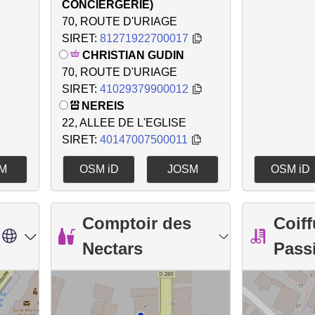
CONCIERGERIE)
70, ROUTE D'URIAGE
SIRET:
81271922700017
CHRISTIAN GUDIN
70, ROUTE D'URIAGE
SIRET:
41029379900012
NEREIS
22, ALLEE DE L'EGLISE
SIRET:
40147007500011
M
OSM iD
JOSM
OSM iD
Comptoir des
Coif
Nectars
Pass