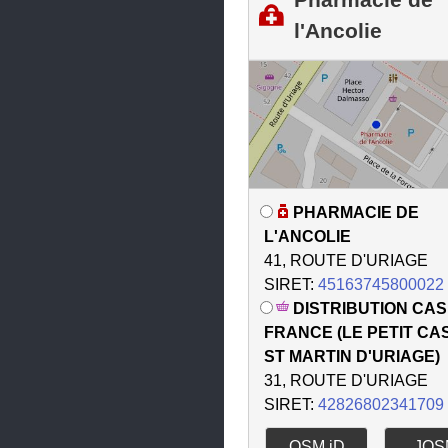
l'Ancolie
Nivolas-Vermelle
Noyarey
Plateau-des-Petites-Roches
Pont-de-Chéruy
Pont-Évêque
Pontcharra
PHARMACIE DE
L'ANCOLIE
Renage
41, ROUTE D'URIAGE
Rives
SIRET:
45163745800022
DISTRIBUTION CAS
Roussillon
FRANCE (LE PETIT CA
Ruy-Montceau
ST MARTIN D'URIAGE)
31, ROUTE D'URIAGE
Sablons
SIRET:
42826802341709
Saint-André-le-Gaz
OSM iD
JOS