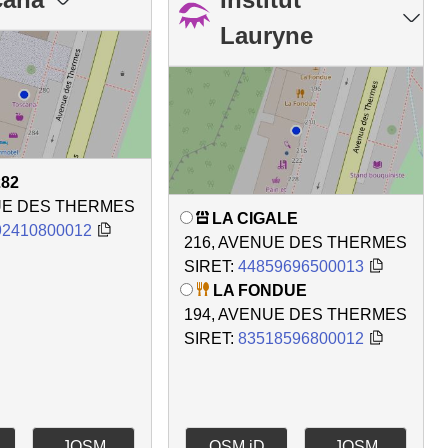
Lauryne
82
UE DES THERMES
LA CIGALE
92410800012
216, AVENUE DES THERMES
SIRET:
44859696500013
LA FONDUE
194, AVENUE DES THERMES
SIRET:
83518596800012
JOSM
OSM iD
JOSM