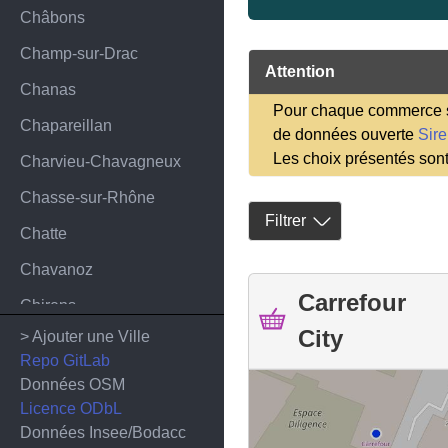
Châbons
Champ-sur-Drac
Attention
Chanas
Pour chaque commerce sa
Chapareillan
de données ouverte
Sir
Les choix présentés son
Charvieu-Chavagneux
Chasse-sur-Rhône
Filtrer
Chatte
Chavanoz
Carrefour
Chirens
City
> Ajouter une Ville
Chuzelles
Repo GitLab
Claix
Données OSM
Licence ODbL
Clelles
Données Insee/Bodacc