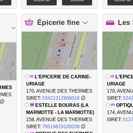
Épicerie fine
Les 
L'EPICERIE DE CARINE-
L'EPIC
URIAGE
URIAGE
ERMES
170, AVENUE DES THERMES
170, AVEN
ERMES
SIRET:
53421312900016
SIRET:
534
ESTELLE BOURAS (LA
OPTIQ
MARMOTTE - LA MARMOTTE)
174, AVEN
158, AVENUE DES THERMES
SIRET:
512
SIRET:
79519819100038