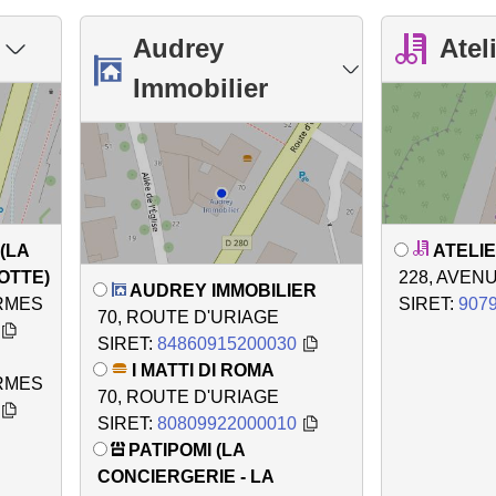
Audrey
Atel
Immobilier
(LA
ATELIE
OTTE)
228, AVEN
AUDREY IMMOBILIER
ERMES
SIRET:
907
70, ROUTE D'URIAGE
SIRET:
84860915200030
I MATTI DI ROMA
ERMES
70, ROUTE D'URIAGE
SIRET:
80809922000010
PATIPOMI (LA
CONCIERGERIE - LA