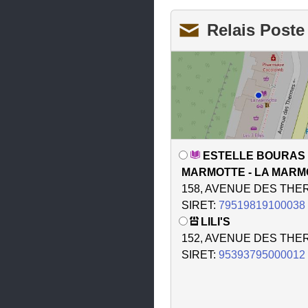
Fontaine
Relais Poste
Fontanil-Cornillon
Froges
Gières
Goncelin
Grenoble
ESTELLE BOURAS 
Heyrieux
MARMOTTE - LA MARM
Huez
158, AVENUE DES TH
SIRET:
79519819100038
Jardin
LILI'S
Jarrie
152, AVENUE DES TH
SIRET:
95393795000012
L'Isle-d'Abeau
La Buisse