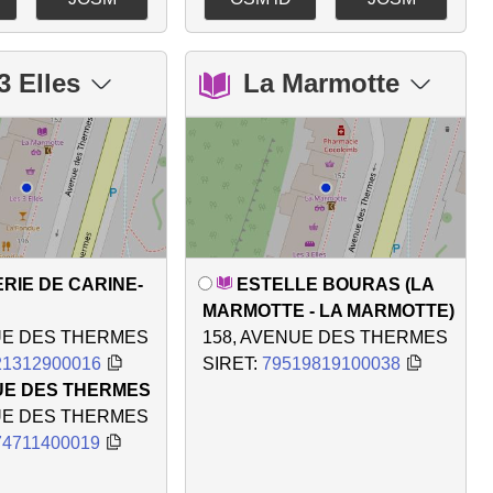
3 Elles
La Marmotte
ERIE DE CARINE-
ESTELLE BOURAS (LA
MARMOTTE - LA MARMOTTE)
UE DES THERMES
158, AVENUE DES THERMES
21312900016
SIRET:
79519819100038
UE DES THERMES
UE DES THERMES
74711400019