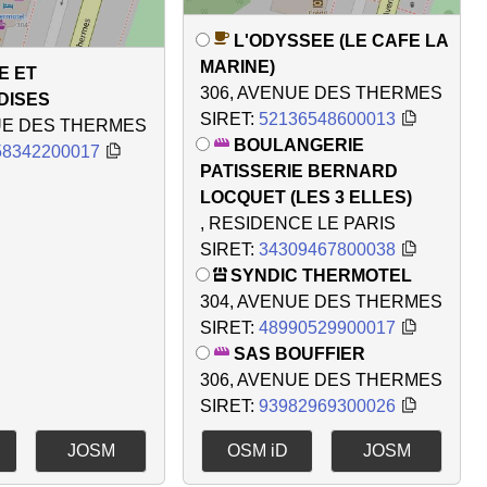
L'ODYSSEE (LE CAFE LA
MARINE)
E ET
306, AVENUE DES THERMES
DISES
SIRET:
52136548600013
UE DES THERMES
BOULANGERIE
58342200017
PATISSERIE BERNARD
LOCQUET (LES 3 ELLES)
, RESIDENCE LE PARIS
SIRET:
34309467800038
SYNDIC THERMOTEL
304, AVENUE DES THERMES
SIRET:
48990529900017
SAS BOUFFIER
306, AVENUE DES THERMES
SIRET:
93982969300026
JOSM
OSM iD
JOSM