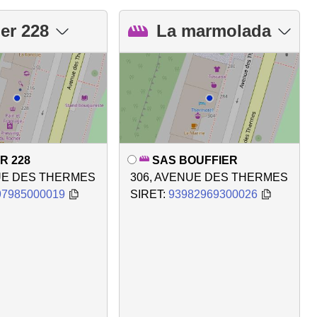
ier 228
La marmolada
R 228
SAS BOUFFIER
UE DES THERMES
306, AVENUE DES THERMES
97985000019
SIRET:
93982969300026