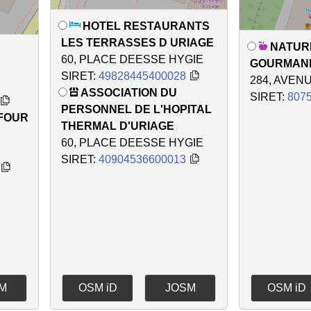
HOTEL RESTAURANTS
LES TERRASSES D URIAGE
NATUR
60, PLACE DEESSE HYGIE
GOURMAN
SIRET:
49828445400028
284, AVEN
ASSOCIATION DU
SIRET:
807
PERSONNEL DE L'HOPITAL
FOUR
THERMAL D'URIAGE
60, PLACE DEESSE HYGIE
SIRET:
40904536600013
M
OSM iD
JOSM
OSM iD