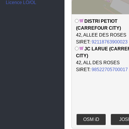
Corbelin
Licence LO/OL
Corenc
DISTRI PETIOT
Coublevie
(CARREFOUR CITY)
Crémieu
42, ALLEE DES ROSES
SIRET:
92118763900023
Crêts-en-Belledonne
JC LARUE (CARRE
Crolles
CITY)
42, ALL DES ROSES
Diémoz
SIRET:
98522705700017
Dolomieu
Domène
Échirolles
Estrablin
Eybens
OSM iD
JOS
Eyzin-Pinet