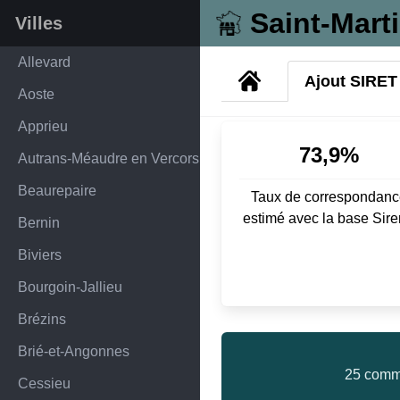
Saint-Mart
Villes
Allevard
Ajout SIRET
Aoste
Apprieu
73,9%
Autrans-Méaudre en Vercors
Beaurepaire
Taux de correspondanc
estimé avec la base Sir
Bernin
Biviers
Bourgoin-Jallieu
Brézins
Brié-et-Angonnes
25 comme
Cessieu