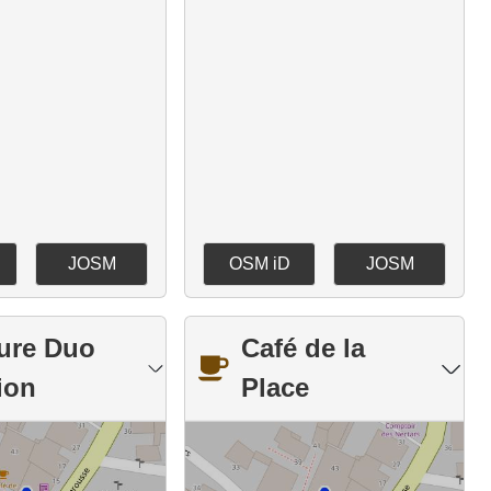
JOSM
OSM iD
JOSM
fure Duo
Café de la
ion
Place