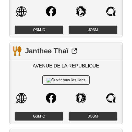
OSM iD
JOSM
Janthee Thaï
AVENUE DE LA REPUBLIQUE
OSM iD
JOSM