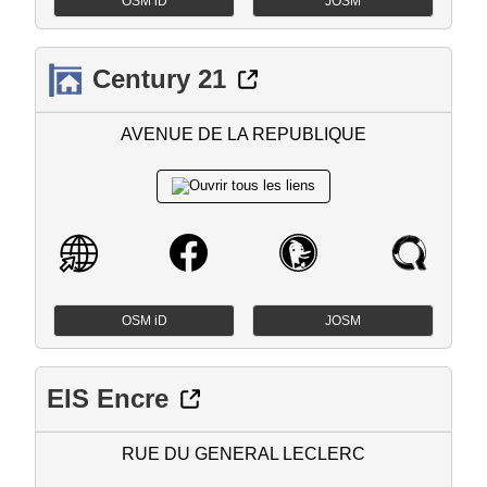
OSM iD
JOSM
Century 21
AVENUE DE LA REPUBLIQUE
OSM iD
JOSM
EIS Encre
RUE DU GENERAL LECLERC