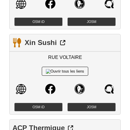
OSM iD
JOSM
Xin Sushi
RUE VOLTAIRE
OSM iD
JOSM
ACP Thermique