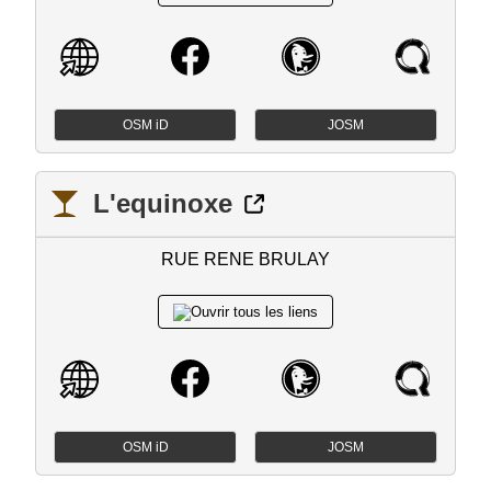
OSM iD
JOSM
L'equinoxe
RUE RENE BRULAY
OSM iD
JOSM