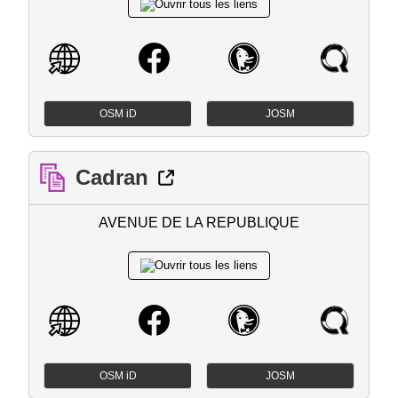
OSM iD
JOSM
Cadran
AVENUE DE LA REPUBLIQUE
OSM iD
JOSM