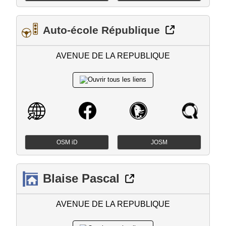
Auto-école République
AVENUE DE LA REPUBLIQUE
OSM iD
JOSM
Blaise Pascal
AVENUE DE LA REPUBLIQUE