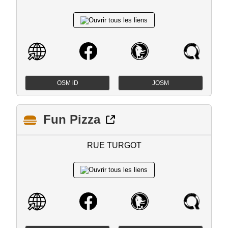
OSM iD
JOSM
Fun Pizza
RUE TURGOT