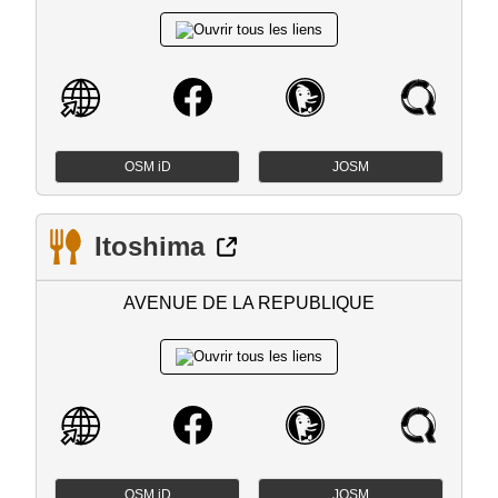
OSM iD
JOSM
Itoshima
AVENUE DE LA REPUBLIQUE
OSM iD
JOSM