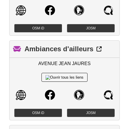
OSM iD
JOSM
Ambiances d'ailleurs
AVENUE JEAN JAURES
OSM iD
JOSM