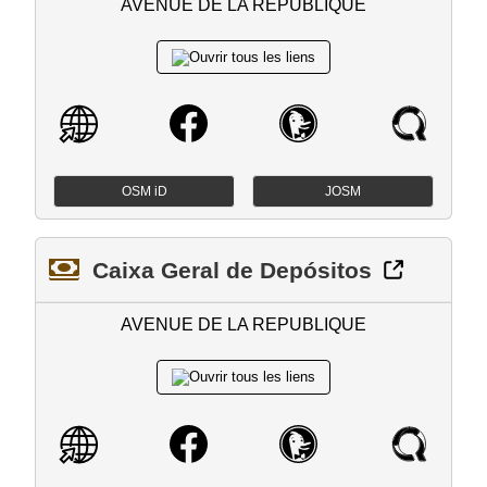
AVENUE DE LA REPUBLIQUE
OSM iD
JOSM
Caixa Geral de Depósitos
AVENUE DE LA REPUBLIQUE