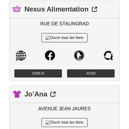
Nexus Alimentation
RUE DE STALINGRAD
OSM iD
JOSM
Jo'Ana
AVENUE JEAN JAURES