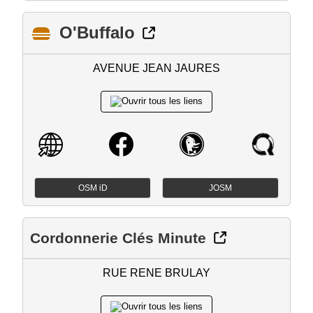
O'Buffalo
AVENUE JEAN JAURES
OSM iD
JOSM
Cordonnerie Clés Minute
RUE RENE BRULAY