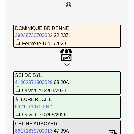
DOMINIQUE BRIDENNE
39938730700032
22.23Z
Fermé le 16/01/2023
SCI DO.SYL
41362971800029
68.20A
Ouvert le 04/01/2021
EURL RECHE
83211714700047
Ouvert le 07/05/2026
CELINE AUBOYER
89171839700013
47.99A