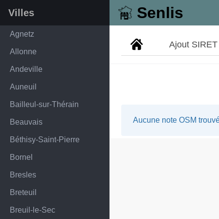
Senlis
Villes
Agnetz
Ajout SIRET
Allonne
Andeville
Auneuil
Bailleul-sur-Thérain
Aucune note OSM trouvée
Beauvais
Béthisy-Saint-Pierre
Bornel
Bresles
Breteuil
Breuil-le-Sec