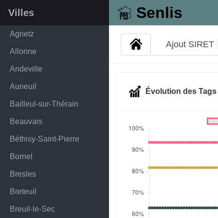
Senlis
Villes
Agnetz
Ajout SIRET
Allonne
Andeville
Auneuil
Évolution des Tag
Bailleul-sur-Thérain
Beauvais
Béthisy-Saint-Pierre
Bornel
Bresles
Breteuil
Breuil-le-Sec