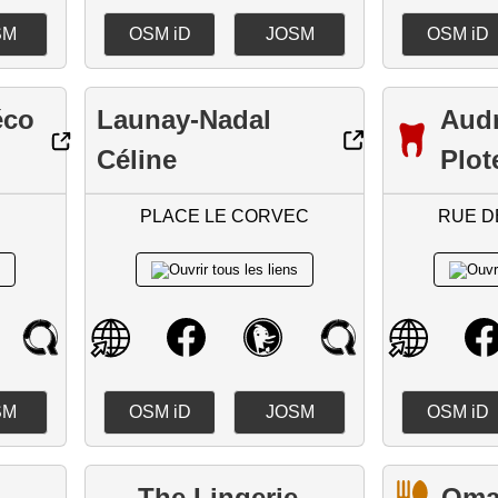
SM
OSM iD
JOSM
OSM iD
éco
Launay-Nadal
Aud
Céline
Plot
PLACE LE CORVEC
RUE D
SM
OSM iD
JOSM
OSM iD
The Lingerie
Oma