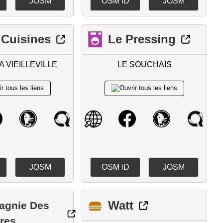
JOSM
OSM iD
JOSM
Cuisines
Le Pressing
A VIEILLEVILLE
LE SOUCHAIS
JOSM
OSM iD
JOSM
Watt
agnie Des
res