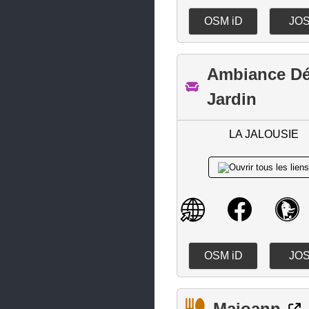
La Chapelle-des-Marais
OSM iD
JO
La Chapelle-Heulin
La Chapelle-Launay
Ambiance D
La Chapelle-sur-Erdre
Jardin
La Chevrolière
La Haie-Fouassière
LA JALOUSIE
La Limouzinière
La Montagne
La Plaine-sur-Mer
La Planche
La Turballe
OSM iD
JO
Le Bignon
Le Cellier
Maioann