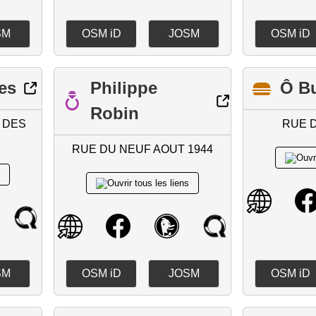
SM
OSM iD
JOSM
OSM iD
es
Philippe
Ô B
Robin
 DES
RUE 
RUE DU NEUF AOUT 1944
SM
OSM iD
JOSM
OSM iD