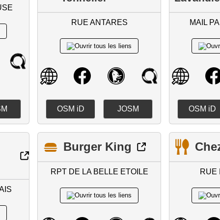
USE
RUE ANTARES
MAIL P
SM
OSM iD
JOSM
OSM iD
Burger King
Chez
RPT DE LA BELLE ETOILE
RUE 
AIS