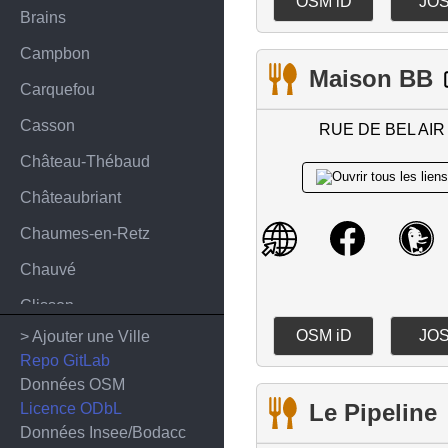
OSM iD
JO
Brains
Campbon
Maison BB
Carquefou
Casson
RUE DE BEL AIR
Château-Thébaud
Châteaubriant
Chaumes-en-Retz
Chauvé
Clisson
OSM iD
JO
> Ajouter une Ville
Corcoué-sur-Logne
Repo GitLab
Cordemais
Données OSM
Le Pipeline
Licence ODbL
Corsept
Données Insee/Bodacc