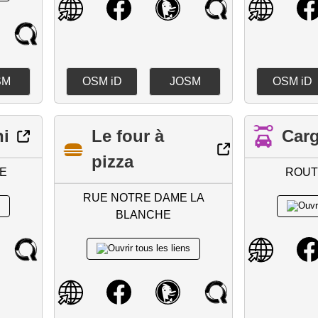
SM
OSM iD
JOSM
OSM iD
hi
Le four à
Carg
pizza
E
ROUT
RUE NOTRE DAME LA
BLANCHE