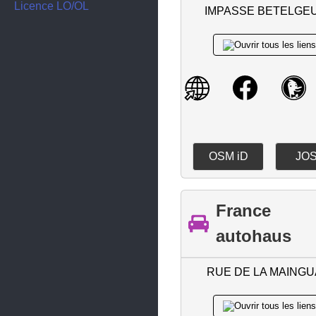
Couëron
Licence LO/OL
IMPASSE BETELGE
Couffé
Crossac
Derval
Divatte-sur-Loire
Donges
Drefféac
OSM iD
JO
Erbray
Fay-de-Bretagne
France
Fégréac
autohaus
Frossay
RUE DE LA MAINGU
Geneston
Gétigné