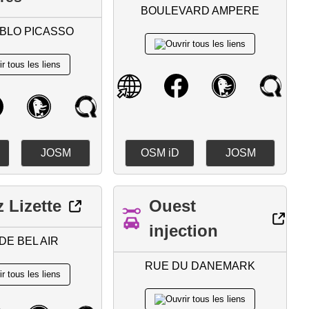
BOULEVARD AMPERE
ABLO PICASSO
JOSM
OSM iD
JOSM
 Lizette
Ouest
injection
DE BEL AIR
RUE DU DANEMARK