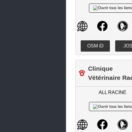
Maisdon-sur-Sèvre
Malville
Mauves-sur-Loire
Mésanger
Missillac
OSM iD
JO
Monnières
Montbert
Clinique
Vétérinaire Ra
Montoir-de-Bretagne
Mouzillon
ALL RACINE
Nantes
Nort-sur-Erdre
Notre-Dame-des-Landes
Nozay