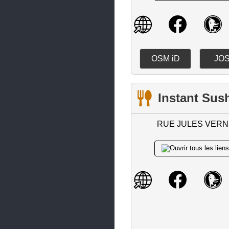
Gorges
Grandchamp-des-Fontaines
Guémené-Penfao
OSM iD
JO
Guenrouet
Guérande
Instant Sus
Haute-Goulaine
Herbignac
RUE JULES VERN
Héric
Indre
Joué-sur-Erdre
La Baule-Escoublac
La Bernerie-en-Retz