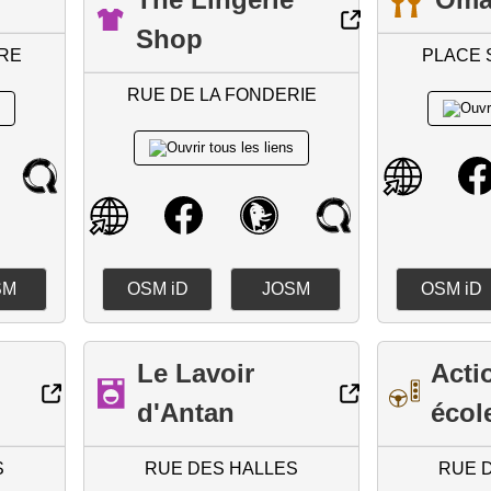
Shop
RRE
PLACE 
RUE DE LA FONDERIE
SM
OSM iD
JOSM
OSM iD
Le Lavoir
Acti
d'Antan
écol
S
RUE DES HALLES
RUE 