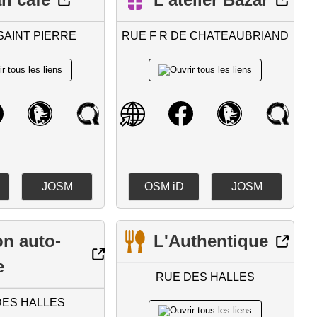
SAINT PIERRE
RUE F R DE CHATEAUBRIAND
JOSM
OSM iD
JOSM
on auto-
L'Authentique
e
RUE DES HALLES
DES HALLES