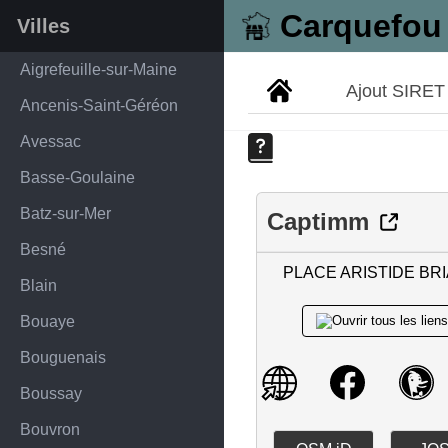
Carquefou
Villes
Aigrefeuille-sur-Maine
Ajout SIRET
Ancenis-Saint-Géréon
Avessac
Basse-Goulaine
Batz-sur-Mer
Captimm
Besné
PLACE ARISTIDE BR
Blain
Bouaye
Bouguenais
Boussay
Bouvron