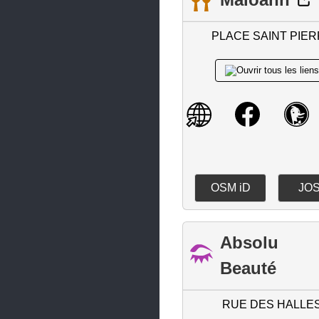
Le Croisic
PLACE SAINT PIE
Le Landreau
Le Loroux-Bottereau
Le Pallet
Le Pellerin
Le Pouliguen
Legé
OSM iD
JO
Les Sorinières
Les Touches
Absolu
Ligné
Beauté
Loireauxence
Machecoul-Saint-Même
RUE DES HALLE