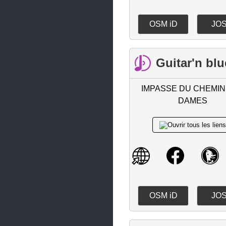
Orvault
OSM iD
JO
Oudon
Paimbœuf
Guitar'n blu
Petit-Mars
Piriac-sur-Mer
IMPASSE DU CHEMIN
DAMES
Plessé
Pont-Saint-Martin
Pontchâteau
Pornic
Pornichet
OSM iD
JO
Port-Saint-Père
Prinquiau