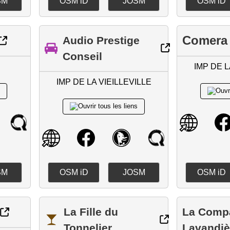
SM
OSM iD
JOSM
OSM iD
Comera 
Audio Prestige
Conseil
IMP DE L
IMP DE LA VIEILLEVILLE
SM
OSM iD
JOSM
OSM iD
La Fille du
La Comp
Tonnelier
Lavandiè