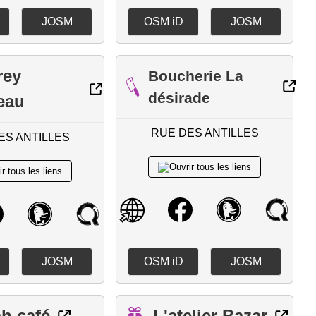
JOSM
OSM iD
JOSM
rey
Boucherie La
désirade
eau
RUE DES ANTILLES
ES ANTILLES
JOSM
OSM iD
JOSM
h café
L'atelier Bazar