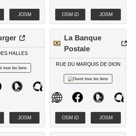
JOSM
OSM iD
JOSM
urger
La Banque
Postale
DES HALLES
RUE DU MARQUIS DE DION
JOSM
OSM iD
JOSM