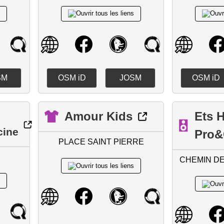
SM
OSM iD
JOSM
OSM iD
Amour Kids
Ets H
cine
Pro&
PLACE SAINT PIERRE
CHEMIN DE