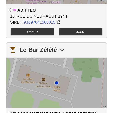
ADRIFLO
16, RUE DU NEUF AOUT 1944
SIRET:
93897041500015
OSM iD
JOSM
Le Bar Zélélé