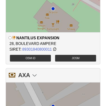
NANTILUS EXPANSION
28, BOULEVARD AMPERE
SIRET:
89301840800011
OSM iD
JOSM
AXA