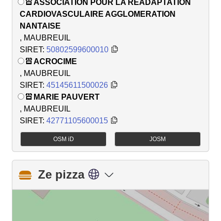
ASSOCIATION POUR LA READAPTATION
CARDIOVASCULAIRE AGGLOMERATION
NANTAISE
, MAUBREUIL
SIRET:
50802599600010
ACROCIME
, MAUBREUIL
SIRET:
45145611500026
MARIE PAUVERT
, MAUBREUIL
SIRET:
42771105600015
OSM iD
JOSM
Ze pizza