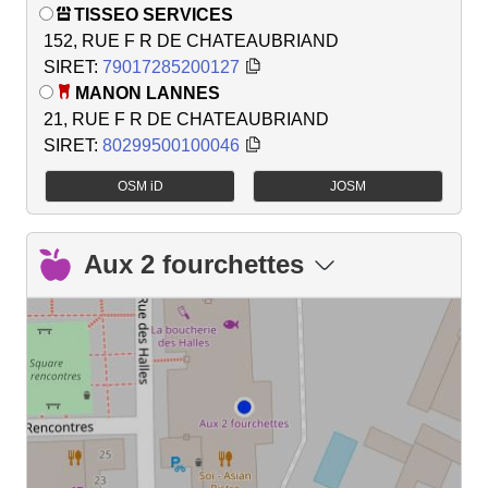
TISSEO SERVICES
152, RUE F R DE CHATEAUBRIAND
SIRET:
79017285200127
MANON LANNES
21, RUE F R DE CHATEAUBRIAND
SIRET:
80299500100046
OSM iD
JOSM
Aux 2 fourchettes