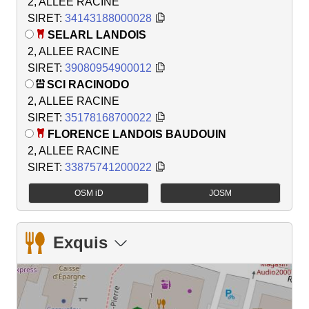
2, ALLEE RACINE
SIRET:
34143188000028
SELARL LANDOIS
2, ALLEE RACINE
SIRET:
39080954900012
SCI RACINODO
2, ALLEE RACINE
SIRET:
35178168700022
FLORENCE LANDOIS BAUDOUIN
2, ALLEE RACINE
SIRET:
33875741200022
OSM iD
JOSM
Exquis