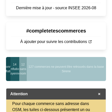
Dernière mise à jour - source INSEE 2026-08
#completetescommerces
À ajouter pour suivre les contributions
14
12
7 bonnes
127 commerces ne peuvent être retrouvés dans la base
conflations
sans
conflations
Sirene
moyennes
nom
Attention
Pour chaque commerce sans adresse dans
OSM, les tuiles ci-dessous présentent un ou