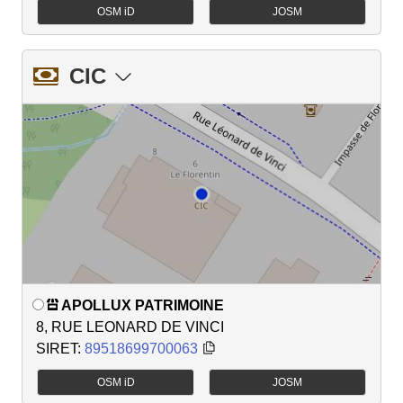
OSM iD
JOSM
CIC
APOLLUX PATRIMOINE
8, RUE LEONARD DE VINCI
SIRET:
89518699700063
OSM iD
JOSM