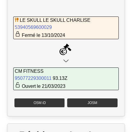
LE SKULL LE SKULL CHARLISE
53940569600029
Fermé le 13/10/2024
CM FITNESS
95077229300011
93.13Z
Ouvert le 21/03/2023
OSM iD
JOSM