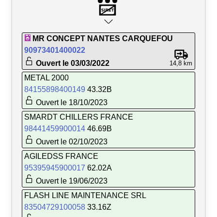
MR CONCEPT NANTES CARQUEFOU
90973401400022
Ouvert le 03/03/2022
14,8 km
METAL 2000
84155898400149
43.32B
Ouvert le 18/10/2023
SMARDT CHILLERS FRANCE
98441459900014
46.69B
Ouvert le 02/10/2023
AGILEDSS FRANCE
95395945900017
62.02A
Ouvert le 19/06/2023
FLASH LINE MAINTENANCE SRL
83504729100058
33.16Z