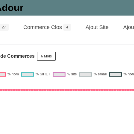
'Adour
Commerce Clos
Ajout Site
Ajo
27
4
s de Commerces
6 Mois