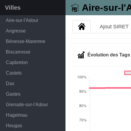
Aire-sur-l
Villes
Aire-sur-l'Adour
Ajout SIRET
Angresse
Bénesse-Maremne
Biscarrosse
Évolution des Tag
Capbreton
Castets
Dax
Gastes
Grenade-sur-l'Adour
Hagetmau
Heugas