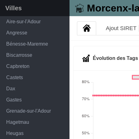
Morcenx-la
Villes
Aire-sur-l'Adour
Ajout SIRET
Angresse
Bénesse-Maremne
Biscarrosse
Évolution des Tag
Capbreton
Castets
Dax
Gastes
Grenade-sur-l'Adour
Hagetmau
Heugas