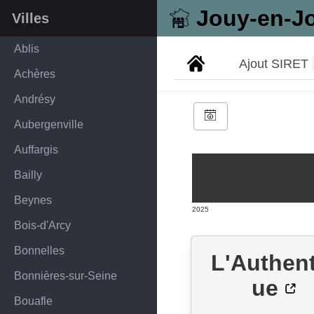
Jouy-en-J
Villes
Ablis
Ajout SIRET
Achères
Andrésy
Aubergenville
Auffargis
Bailly
Beynes
2025
Bois-d'Arcy
Bonnelles
L'Authen
Bonnières-sur-Seine
ue
Bouafle