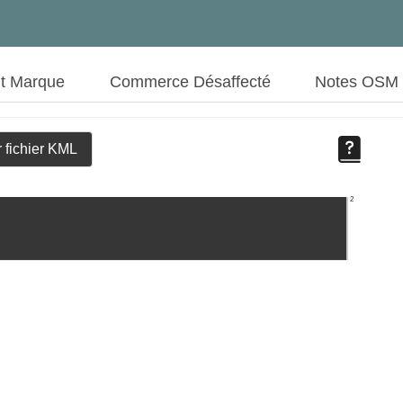
ut Marque
Commerce Désaffecté
Notes OSM
 fichier KML
2