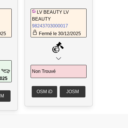
LV BEAUTY LV
BEAUTY
98243703000017
025
Fermé le 30/12/2025
Non Trouvé
2025
OSM iD
JOSM
SM