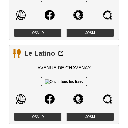
OSM iD
JOSM
Le Latino
AVENUE DE CHAVENAY
OSM iD
JOSM