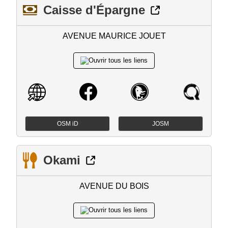
Caisse d'Épargne
AVENUE MAURICE JOUET
OSM iD
JOSM
Okami
AVENUE DU BOIS