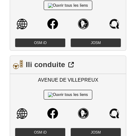
OSM iD
JOSM
Ili conduite
AVENUE DE VILLEPREUX
OSM iD
JOSM