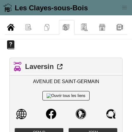
Les Clayes-sous-Bois
Laversin
AVENUE DE SAINT-GERMAIN