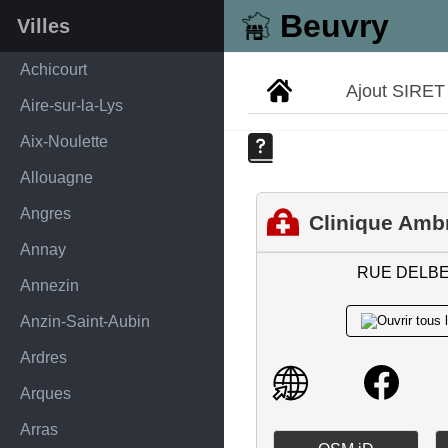
Beuvry
Villes
Achicourt
Ajout SIRET
Aire-sur-la-Lys
Aix-Noulette
Allouagne
Angres
Clinique Amb
Annay
RUE DELB
Annezin
Anzin-Saint-Aubin
Ardres
Arques
Arras