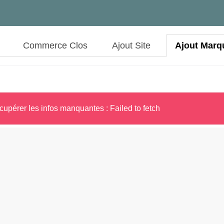
Commerce Clos
Ajout Site
Ajout Marq
cupérer les infos manquantes : Failed to fetch