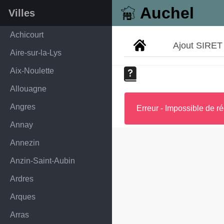
Auchel
Villes
Achicourt
Ajout SIRET
Aire-sur-la-Lys
Aix-Noulette
Allouagne
Angres
Erreur - Impossible de ré
Annay
Annezin
Anzin-Saint-Aubin
Ardres
Arques
Arras