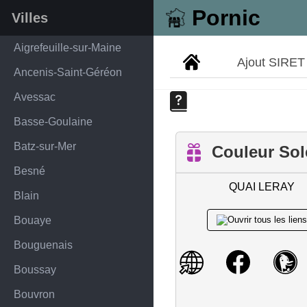
Pornic
Villes
Aigrefeuille-sur-Maine
Ajout SIRET
Ancenis-Saint-Géréon
Avessac
Basse-Goulaine
Batz-sur-Mer
Couleur Sol
Besné
QUAI LERAY
Blain
Bouaye
Bouguenais
Boussay
Bouvron