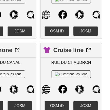
JOSM
OSM iD
JOSM
hone
Cruise line
 DU CANAL
RUE DU CHAUDRON
JOSM
OSM iD
JOSM