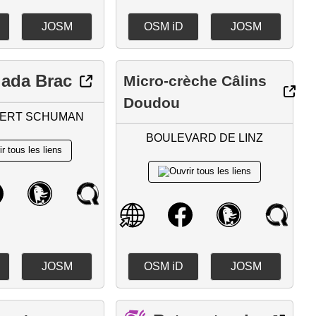
JOSM
OSM iD
JOSM
 ada Brac
Micro-crèche Câlins
Doudou
BERT SCHUMAN
BOULEVARD DE LINZ
JOSM
OSM iD
JOSM