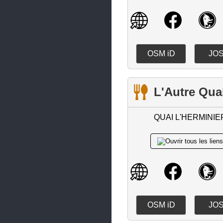
Maisdon-sur-Sèvre
Malville
Mauves-sur-Loire
OSM iD
JO
Mésanger
Missillac
L'Autre Qua
Monnières
Montbert
QUAI L'HERMINIE
Montoir-de-Bretagne
Mouzillon
Nantes
Nort-sur-Erdre
Notre-Dame-des-Landes
OSM iD
JO
Nozay