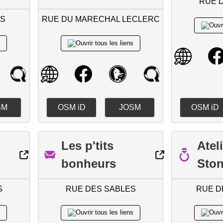
RUE 
NS
RUE DU MARECHAL LECLERC
SM
OSM iD
JOSM
OSM iD
Les p'tits
Atel
bonheurs
Ston
S
RUE DES SABLES
RUE D