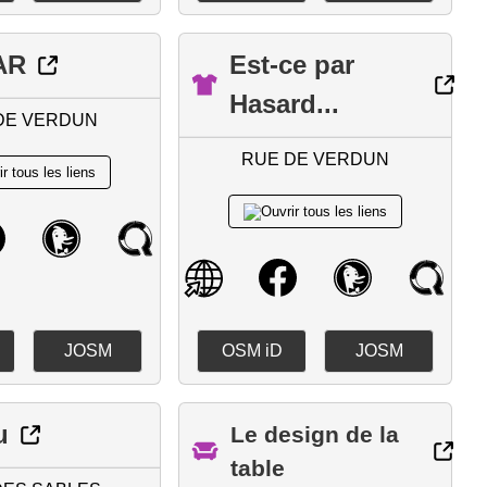
AR
Est-ce par
Hasard...
DE VERDUN
RUE DE VERDUN
JOSM
OSM iD
JOSM
u
Le design de la
table