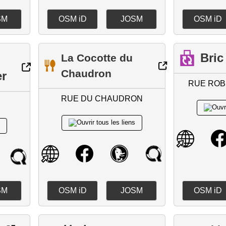
SM
OSM iD
JOSM
OSM iD
Bric
La Cocotte du
Chaudron
r
RUE RO
RUE DU CHAUDRON
S
SM
OSM iD
JOSM
OSM iD