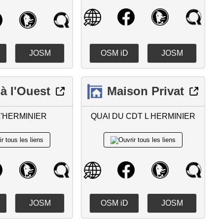
JOSM
OSM iD
JOSM
à l'Ouest
Maison Privat
L'HERMINIER
QUAI DU CDT L HERMINIER
JOSM
OSM iD
JOSM