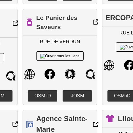
ERCOP
Le Panier des
Saveurs
RUE 
RUE DE VERDUN
N
SM
OSM iD
JOSM
OSM iD
Agence Sainte-
Lilo
Marie