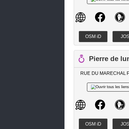
Gorges
Grandchamp-des-Fontaines
Guémené-Penfao
OSM iD
JO
Guenrouet
Guérande
Pierre de lu
Haute-Goulaine
Herbignac
RUE DU MARECHAL 
Héric
Indre
Joué-sur-Erdre
La Baule-Escoublac
La Bernerie-en-Retz
OSM iD
JO