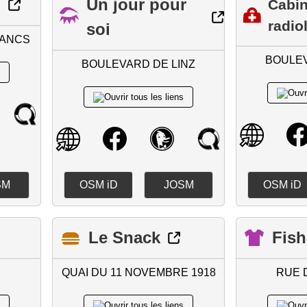
o
Un jour pour
Cabin
radio
soi
RANCS
BOULEV
BOULEVARD DE LINZ
SM
OSM iD
JOSM
OSM iD
Le Snack
Fish
QUAI DU 11 NOVEMBRE 1918
RUE 