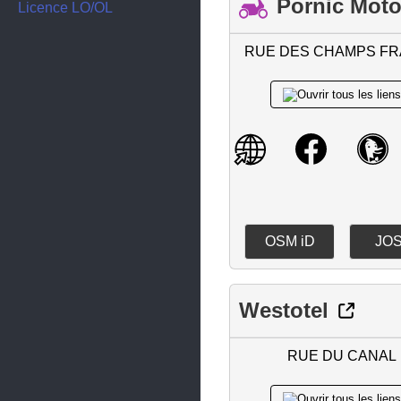
Pornic Mot
Couëron
Licence LO/OL
Couffé
RUE DES CHAMPS F
Crossac
Derval
Divatte-sur-Loire
Donges
Drefféac
Erbray
OSM iD
JO
Fay-de-Bretagne
Fégréac
Westotel
Frossay
Geneston
RUE DU CANAL
Gétigné