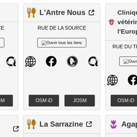
L'Antre Nous
Cliniq
vétéri
CE
RUE DE LA SOURCE
l'Euro
RUE DU T
SM
OSM iD
JOSM
OSM iD
La Sarrazine
Aga