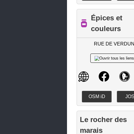
La Chapelle-des-Marais
La Chapelle-Heulin
Épices et
La Chapelle-Launay
couleurs
La Chapelle-sur-Erdre
RUE DE VERDU
La Chevrolière
La Haie-Fouassière
La Limouzinière
La Montagne
La Plaine-sur-Mer
OSM iD
JO
La Planche
La Turballe
Le rocher des
Le Bignon
marais
Le Cellier