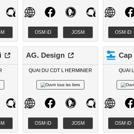
SM
OSM iD
JOSM
OSM iD
i
AG. Design
Cap 
R
QUAI DU CDT L HERMINIER
QUAI 
SM
OSM iD
JOSM
OSM iD