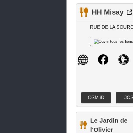
Orvault
HH Misay
Oudon
RUE DE LA SOUR
Paimbœuf
Petit-Mars
Piriac-sur-Mer
Plessé
Pont-Saint-Martin
Pontchâteau
Pornic
OSM iD
JO
Pornichet
Port-Saint-Père
Le Jardin de
Prinquiau
l'Olivier