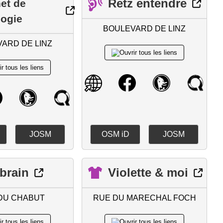
Retz entendre
et de
logie
BOULEVARD DE LINZ
ARD DE LINZ
JOSM
OSM iD
JOSM
brain
Violette & moi
DU CHABUT
RUE DU MARECHAL FOCH