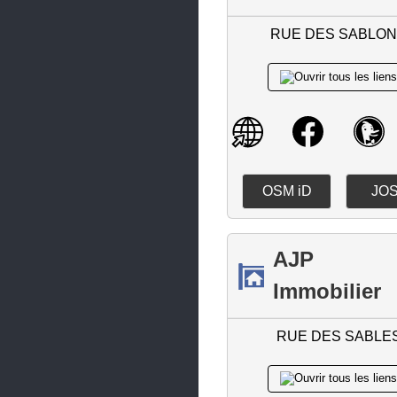
Le Croisic
RUE DES SABLO
Le Landreau
Le Loroux-Bottereau
Le Pallet
Le Pellerin
Le Pouliguen
OSM iD
JO
Legé
Les Sorinières
AJP
Les Touches
Immobilier
Ligné
RUE DES SABLE
Loireauxence
Machecoul-Saint-Même