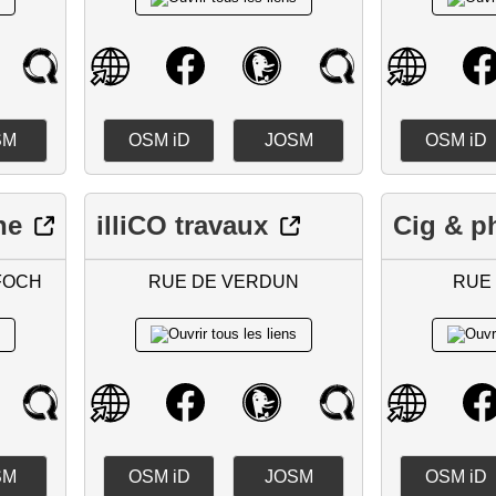
SM
OSM iD
JOSM
OSM iD
ne
illiCO travaux
Cig & p
FOCH
RUE DE VERDUN
RUE
SM
OSM iD
JOSM
OSM iD