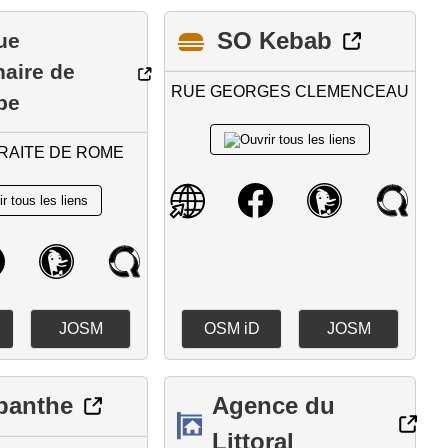
SO Kebab
ue
naire de
RUE GEORGES CLEMENCEAU
pe
RAITE DE ROME
JOSM
OSM iD
JOSM
panthe
Agence du
Littoral