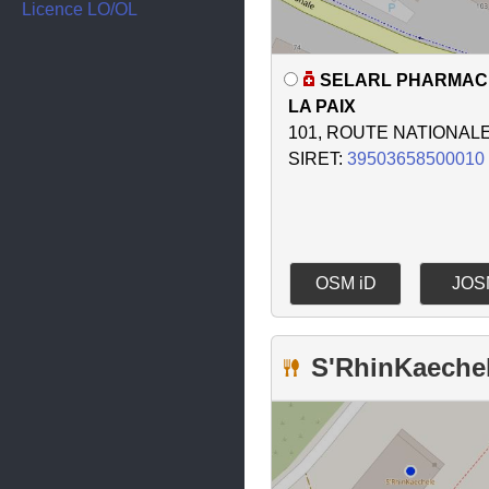
Fegersheim
Licence LO/OL
Gambsheim
SELARL PHARMACI
Geispolsheim
LA PAIX
Gerstheim
101, ROUTE NATIONAL
SIRET:
39503658500010
Geudertheim
Gries
Griesheim-près-Molsheim
Gundershoffen
OSM iD
JOS
Haguenau
Herrlisheim
S'RhinKaeche
Hilsenheim
Hochfelden
Hœnheim