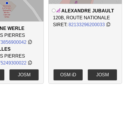
ALEXANDRE JUBAULT
120B, ROUTE NATIONALE
SIRET:
82133296200033
ANE WERLE
ES PIERRES
73856900042
LLES
ES PIERRES
75249300022
JOSM
OSM iD
JOSM