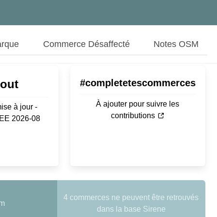
arque
Commerce Désaffecté
Notes OSM
Aout
#completetescommerces
À ajouter pour suivre les
ise à jour -
contributions
SEE 2026-08
4 commerces ne peuvent être retrouvés
om
dans la base Sirene