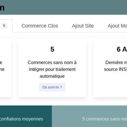
m
Commerce Clos
Ajout Site
Ajout M
5
5
6 
e
Commerces sans nom à
Dernière m
ene
intégrer pour traitement
source IN
automatique
Où sont-ils ?
conflations moyennes
5 commerces sans n