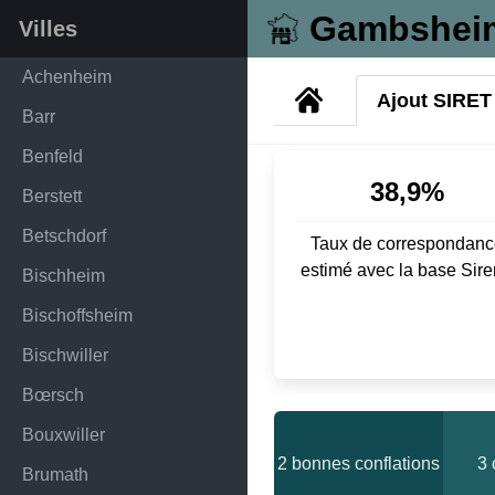
Gambshei
Villes
Achenheim
Ajout SIRET
Barr
Benfeld
38,9%
Berstett
Betschdorf
Taux de correspondanc
estimé avec la base Sir
Bischheim
Bischoffsheim
Bischwiller
Bœrsch
Bouxwiller
2 bonnes conflations
3 
Brumath