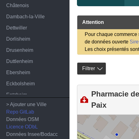
Châtenois
Dambach-la-Ville
Attention
Dettwiller
Pour chaque commerce sa
Dorlisheim
de données ouverte
Sir
Les choix présentés son
Drusenheim
Duttlenheim
Filtrer
Ebersheim
Eckbolsheim
Pharmacie de
Entzheim
Paix
> Ajouter une Ville
Epfig
Repo GitLab
Erstein
Données OSM
Licence ODbL
Eschau
Données Insee/Bodacc