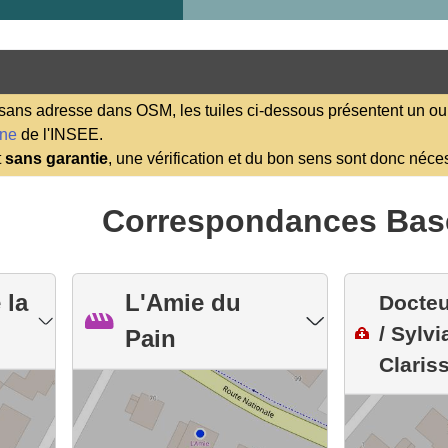
ns adresse dans OSM, les tuiles ci-dessous présentent un ou 
ene
de l'INSEE.
t
sans garantie
, une vérification et du bon sens sont donc néce
Correspondances Bas
 la
L'Amie du
Docteu
/ Sylv
Pain
Clariss