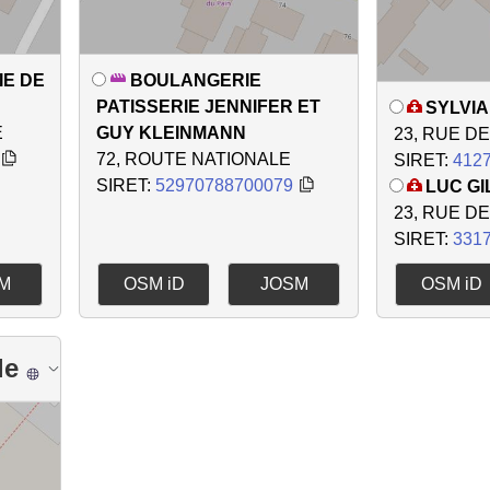
E DE
BOULANGERIE
PATISSERIE JENNIFER ET
SYLVI
E
GUY KLEINMANN
23, RUE D
72, ROUTE NATIONALE
SIRET:
412
SIRET:
52970788700079
LUC GI
23, RUE D
SIRET:
331
M
OSM iD
JOSM
OSM iD
le