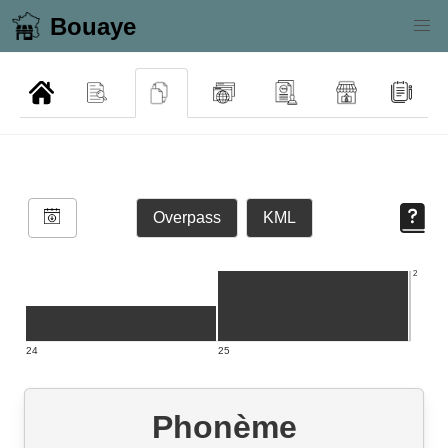
Bouaye
Overpass
KML
2
24
25
Phonème