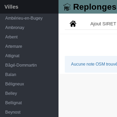
Replonges
Villes
Ambérieu-en-Bugey
Ajout SIRET
Ambronay
Arbent
Artemare
Attignat
Aucune note OSM trouvée
Bâgé-Dommartin
Balan
Béligneux
Belley
Bellignat
Beynost