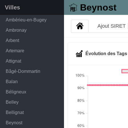
Beynost
Villes
Ambérieu-en-Bugey
Ajout SIRET
Ambronay
Arbent
Artemare
Évolution des Tag
Attignat
Bâgé-Dommartin
Balan
Béligneux
Belley
Bellignat
Beynost