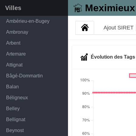
Meximieux
Villes
Ambérieu-en-Bugey
Ajout SIRET
Ambronay
Arbent
Artemare
Évolution des Tag
Attignat
Bâgé-Dommartin
Balan
Béligneux
Belley
Bellignat
Beynost