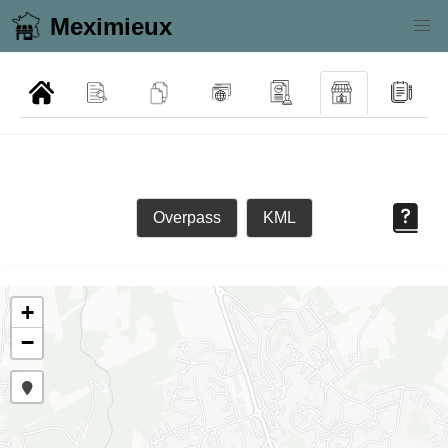
Meximieux
Overpass
KML