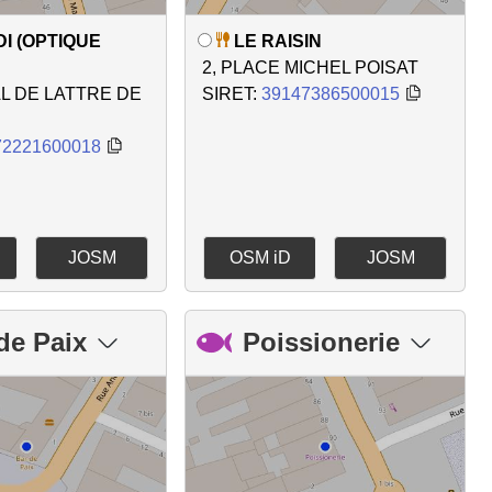
I (OPTIQUE
LE RAISIN
2, PLACE MICHEL POISAT
AL DE LATTRE DE
SIRET:
39147386500015
72221600018
JOSM
OSM iD
JOSM
de Paix
Poissionerie