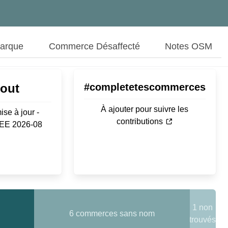
Marque
Commerce Désaffecté
Notes OSM
Aout
#completetescommerces
À ajouter pour suivre les
ise à jour -
contributions
SEE 2026-08
1 non
6 commerces sans nom
trouvés