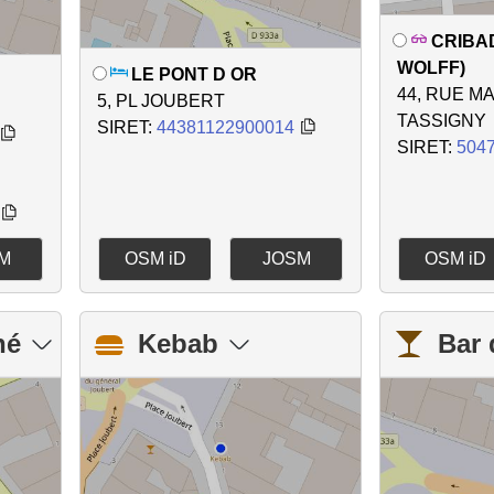
CRIBAD
WOLFF)
LE PONT D OR
44, RUE M
5, PL JOUBERT
TASSIGNY
SIRET:
44381122900014
SIRET:
504
M
OSM iD
JOSM
OSM iD
hé
Kebab
Bar 