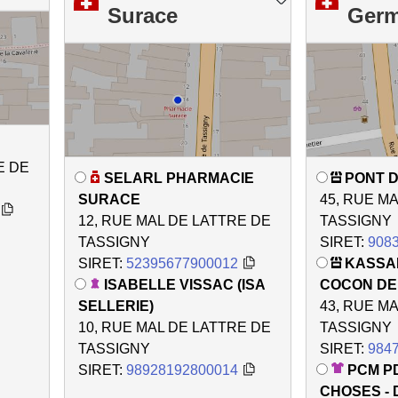
Surace
Germ
E DE
SELARL PHARMACIE
PONT D
SURACE
45, RUE M
12, RUE MAL DE LATTRE DE
TASSIGNY
TASSIGNY
SIRET:
908
SIRET:
52395677900012
KASSA
ISABELLE VISSAC (ISA
COCON DE 
SELLERIE)
43, RUE M
10, RUE MAL DE LATTRE DE
TASSIGNY
TASSIGNY
SIRET:
984
SIRET:
98928192800014
PCM P
CHOSES - 