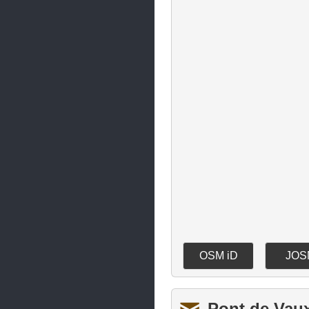
Saint-Étienne-du-Bois
Saint-Genis-Pouilly
Saint-Maurice-de-Beynost
Saint-Maurice-de-Gourdans
Saint-Rambert-en-Bugey
Ségny
Sergy
Thoiry
Trévoux
Val-Revermont
OSM iD
JOS
Valserhône
Villars-les-Dombes
Pont de Vau