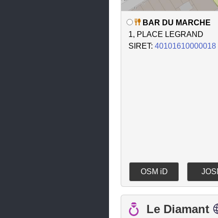
Meximieux
BAR DU MARCHE
Mézériat
1, PLACE LEGRAND
Mionnay
SIRET:
40101610000018
Miribel
Montluel
Montmerle-sur-Saône
Montréal-la-Cluse
Montrevel-en-Bresse
Nantua
Neyron
OSM iD
JOS
Ornex
Oyonnax
Le Diamant