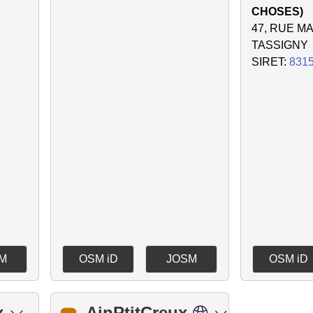
CHOSES)
47, RUE M
TASSIGNY
SIRET:
831
M
OSM iD
JOSM
OSM iD
x
AinPtitCreux