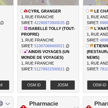
CYRIL GRANGER
LE CH
1, RUE FRANCHE
1, RUE AN
SIRET:
42290973900035
SIRET:
898
ISABELLE TOLLY (TOUT-
L'ANA
PROPRE)
1, RUE AN
1, RUE FRANCHE
SIRET:
489
SIRET:
51087069400021
ETIEN
AINDIS VOYAGES (UN
(RESTAUR
MONDE DE VOYAGES)
NEMS)
1, RUE FRANCHE
1, RUE AN
SIRET:
51278921500021
SIRET:
791
M
OSM iD
JOSM
OSM iD
Pharmacie
Phar