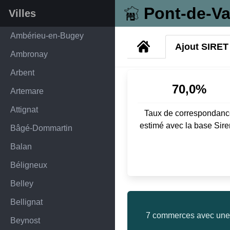
Pont-de-V
Villes
Ambérieu-en-Bugey
Ajout SIRET
Ambronay
Arbent
70,0%
Artemare
Attignat
Taux de correspondanc
estimé avec la base Sir
Bâgé-Dommartin
Balan
Béligneux
Belley
Bellignat
7 commerces avec une 
Beynost