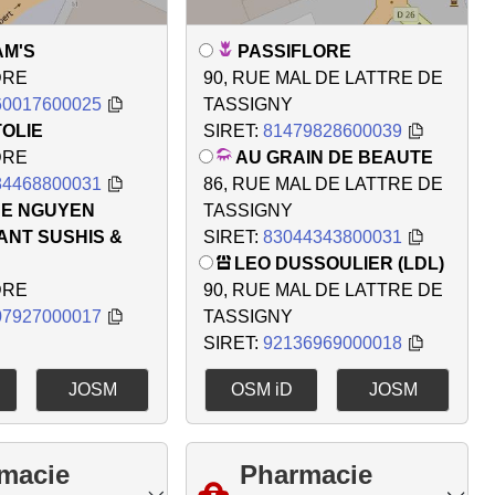
AM'S
PASSIFLORE
DRE
90, RUE MAL DE LATTRE DE
60017600025
TASSIGNY
TOLIE
SIRET:
81479828600039
DRE
AU GRAIN DE BEAUTE
84468800031
86, RUE MAL DE LATTRE DE
NE NGUYEN
TASSIGNY
ANT SUSHIS &
SIRET:
83044343800031
LEO DUSSOULIER (LDL)
DRE
90, RUE MAL DE LATTRE DE
07927000017
TASSIGNY
SIRET:
92136969000018
JOSM
OSM iD
JOSM
macie
Pharmacie