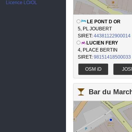
Divonne-les-Bains
Licence LO/OL
Fareins
LE PONT D OR
Feillens
5, PL JOUBERT
Ferney-Voltaire
SIRET:
44381122900014
LUCIEN FERY
Frans
4, PLACE BERTIN
Gex
SIRET:
98151418500033
Izernore
OSM iD
JOS
Jassans-Riottier
La Boisse
Bar du Marc
Lagnieu
Loyettes
Marboz
Massieux