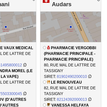
ani
Audars
E VAUX MEDICAL
PHARMACIE VERGOBBI
AL DE LATTRE DE
(PHARMACIE PRINCIPALE -
PHARMACIE PRINCIPALE)
31495800012
80, RUE MAL DE LATTRE DE
NDRA MOREL (LE
TASSIGNY
LA VAPE)
SIRET:
81902490200010
AL DE LATTRE DE
LE RENOUVEAU
82, RUE MAL DE LATTRE DE
75503300045
TASSIGNY
DV (D'AUTRES
SIRET:
82124392000013
D'AUTRES
VANESSA HELFAYA