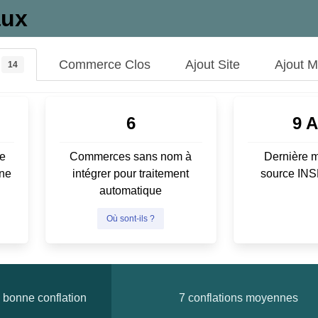
aux
Commerce Clos
Ajout Site
Ajout 
14
6
9 
e
Commerces sans nom à
Dernière m
ene
intégrer pour traitement
source IN
automatique
Où sont-ils ?
bonne conflation
7 conflations moyennes