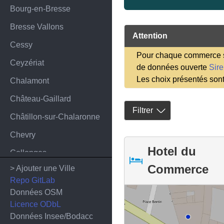
Bourg-en-Bresse
Bresse Vallons
Attention
Cessy
Pour chaque commerce sa
Ceyzériat
de données ouverte
Sir
Les choix présentés son
Chalamont
Château-Gaillard
Filtrer
Châtillon-sur-Chalaronne
Chevry
Hotel du
Collonges
Commerce
> Ajouter une Ville
Crozet
Repo GitLab
Culoz-Béon
Données OSM
Licence ODbL
Dagneux
Données Insee/Bodacc