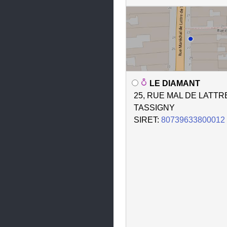
Péron
Péronnas
Plateau d'Hauteville
Polliat
Pont-d'Ain
LE DIAMANT
Pont-de-Vaux
25, RUE MAL DE LATTR
TASSIGNY
Prévessin-Moëns
SIRET:
80739633800012
Replonges
Reyrieux
Saint-André-de-Corcy
Saint-Denis-en-Bugey
Saint-Denis-lès-Bourg
Saint-Didier-sur-Chalaronne