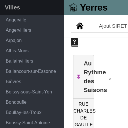
Yerres
Villes
Angerville
Ajout SIRET
Angervilliers
Arpajon
Athis-Mons
Ballainvilliers
Au
Ballancourt-sur-Essonne
Rythme
des
Bièvres
Saisons
Boissy-sous-Saint-Yon
Bondoufle
RUE
CHARLES
Boullay-les-Troux
DE
Boussy-Saint-Antoine
GAULLE