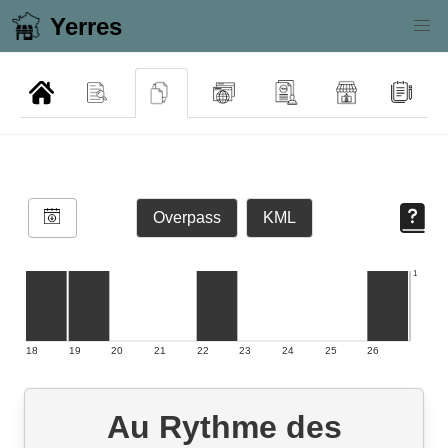
Yerres
Overpass
KML
1
18
19
20
21
22
23
24
25
26
Au Rythme des