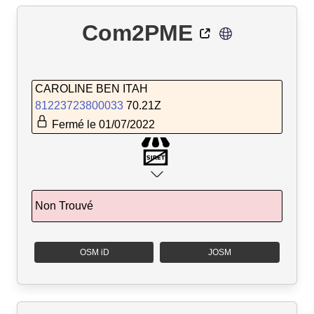
Com2PME
CAROLINE BEN ITAH
81223723800033
70.21Z
Fermé le 01/07/2022
Non Trouvé
OSM iD
JOSM