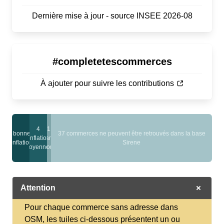
Dernière mise à jour - source INSEE 2026-08
#completetescommerces
À ajouter pour suivre les contributions
4
1
4 bonnes
37 commerces ne peuvent être retrouvés dans la base
conflations
sans
conflations
Sirene
moyennes
nom
Attention
Pour chaque commerce sans adresse dans
OSM, les tuiles ci-dessous présentent un ou