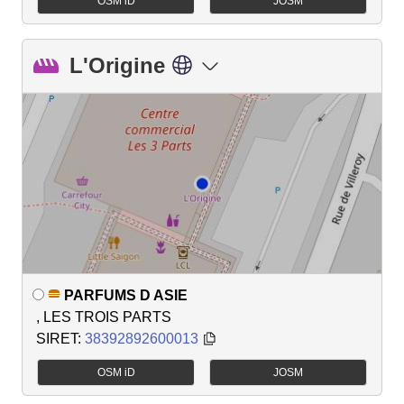
OSM iD
JOSM
L'Origine
PARFUMS D ASIE
, LES TROIS PARTS
SIRET:
38392892600013
OSM iD
JOSM