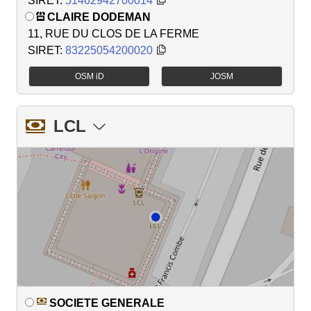
SIRET:
51462942700014
CLAIRE DODEMAN
11, RUE DU CLOS DE LA FERME
SIRET:
83225054200020
OSM iD
JOSM
LCL
SOCIETE GENERALE