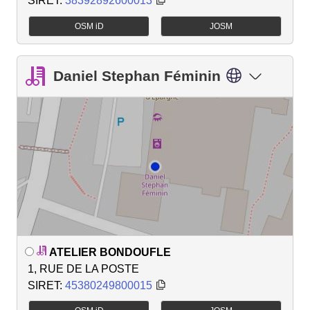
SIRET:
38392892600013
OSM iD
JOSM
Daniel Stephan Féminin
ATELIER BONDOUFLE
1, RUE DE LA POSTE
SIRET:
45380249800015