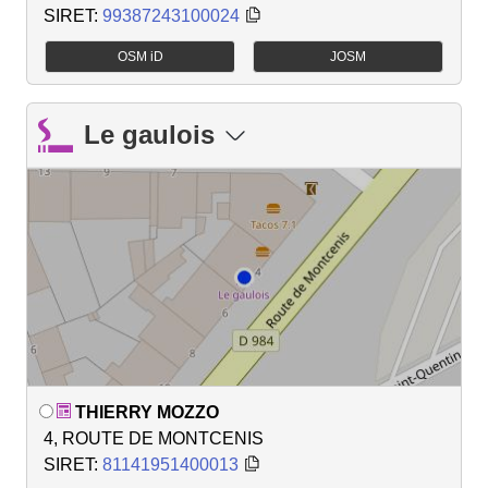
SIRET:
99387243100024
OSM iD
JOSM
Le gaulois
THIERRY MOZZO
4, ROUTE DE MONTCENIS
SIRET:
81141951400013