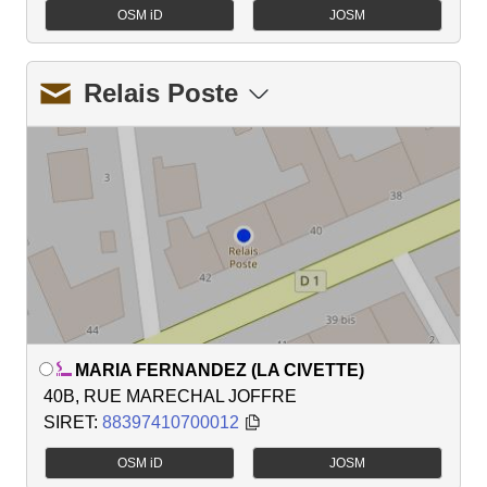
OSM iD
JOSM
Relais Poste
MARIA FERNANDEZ (LA CIVETTE)
40B, RUE MARECHAL JOFFRE
SIRET:
88397410700012
OSM iD
JOSM