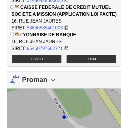
SIRET:
32480428500025
CAISSE FEDERALE DE CREDIT MUTUEL
SOCIETE A MISSION (APPLICATION LOI PACTE)
16, RUE JEAN JAURES
SIRET:
58850535401003
LYONNAISE DE BANQUE
16, RUE JEAN JAURES
SIRET:
95450797602771
OSM iD
JOSM
Proman