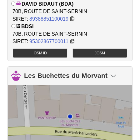
DAVID BIDAUT (BDA)
70B, ROUTE DE SAINT-SERNIN
SIRET:
89388851100019
BDSI
70B, ROUTE DE SAINT-SERNIN
SIRET:
95302867700011
OSM iD
JOSM
Les Buchettes du Morvant