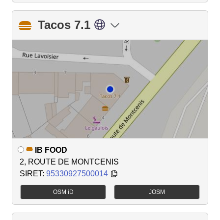
Tacos 7.1
IB FOOD
2, ROUTE DE MONTCENIS
SIRET:
95330927500014
OSM iD
JOSM