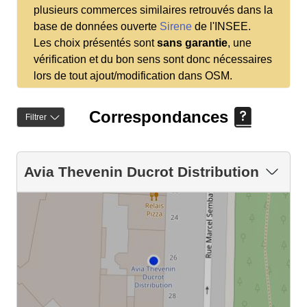
plusieurs commerces similaires retrouvés dans la
base de données ouverte
Sirene
de l'INSEE.
Les choix présentés sont
sans garantie
, une
vérification et du bon sens sont donc nécessaires
lors de tout ajout/modification dans OSM.
Correspondances
Filtrer
Avia Thevenin Ducrot Distribution