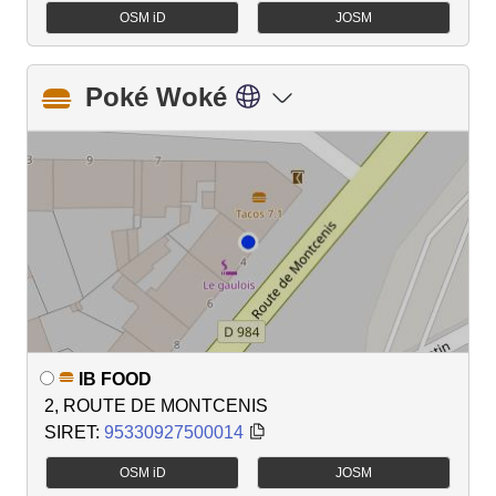
OSM iD
JOSM
Poké Woké
IB FOOD
2, ROUTE DE MONTCENIS
SIRET:
95330927500014
OSM iD
JOSM