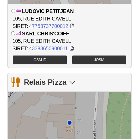
LUDOVIC PETITJEAN
105, RUE EDITH CAVELL
SIRET:
47753737700012
SARL CHRIS'COIFF
105, RUE EDITH CAVELL
SIRET:
43383650900011
OSM iD
JOSM
Relais Pizza