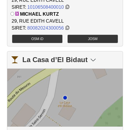
29, RUE EDITH CAVELL
SIRET:
10106508400010
MICHAEL KURTZ
29, RUE EDITH CAVELL
SIRET:
80082024300056
OSM iD
JOSM
La Casa d’El Bidaut