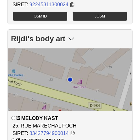
SIRET:
92245311300024
OSM iD
JOSM
Rijdi's body art
MELODY KAST
25, RUE MARECHAL FOCH
SIRET:
83427794900014