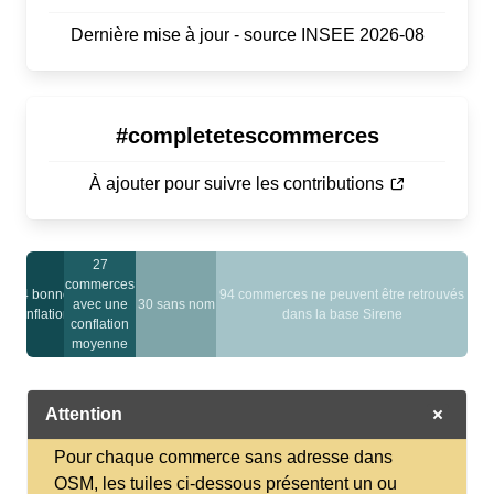
Dernière mise à jour - source INSEE 2026-08
#completetescommerces
À ajouter pour suivre les contributions
27
commerces
14 bonnes
94 commerces ne peuvent être retrouvés
avec une
30 sans nom
conflations
dans la base Sirene
conflation
moyenne
Attention
Pour chaque commerce sans adresse dans
OSM, les tuiles ci-dessous présentent un ou