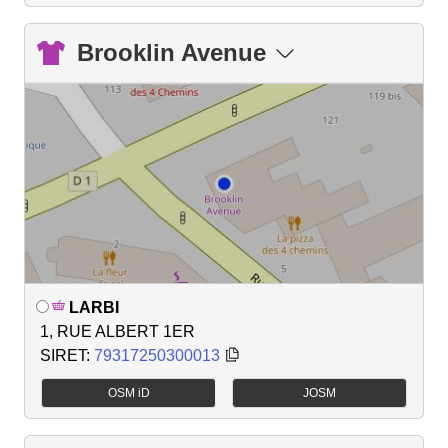
Brooklin Avenue
LARBI
1, RUE ALBERT 1ER
SIRET:
79317250300013
OSM iD
JOSM