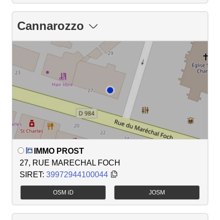
Cannarozzo
IMMO PROST
27, RUE MARECHAL FOCH
SIRET:
39972944100044
OSM iD
JOSM