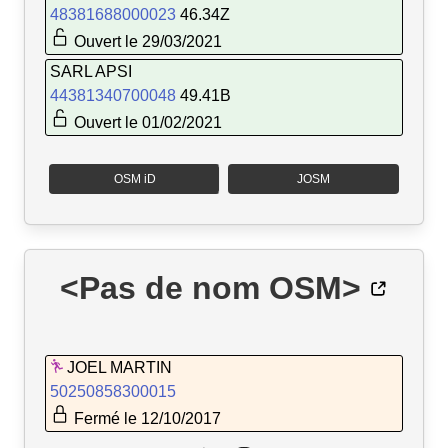
48381688000023
46.34Z
Ouvert le 29/03/2021
SARL APSI
44381340700048
49.41B
Ouvert le 01/02/2021
OSM iD
JOSM
<Pas de nom OSM>
JOEL MARTIN
50250858300015
Fermé le 12/10/2017