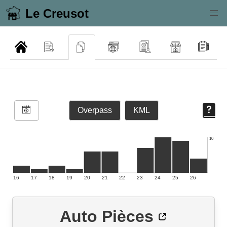
Le Creusot
Overpass
KML
10
16
17
18
19
20
21
22
23
24
25
26
Auto Pièces