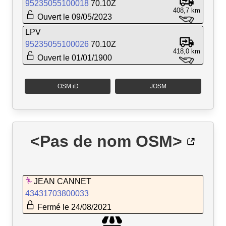
95235055100018
70.10Z
408,7 km
Ouvert le 09/05/2023
LPV
95235055100026
70.10Z
418,0 km
Ouvert le 01/01/1900
OSM iD
JOSM
<Pas de nom OSM>
JEAN CANNET
43431703800033
Fermé le 24/08/2021