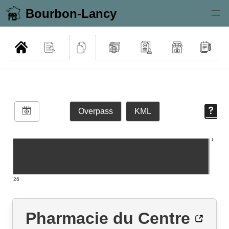
Bourbon-Lancy
Overpass
KML
1
26
Pharmacie du Centre