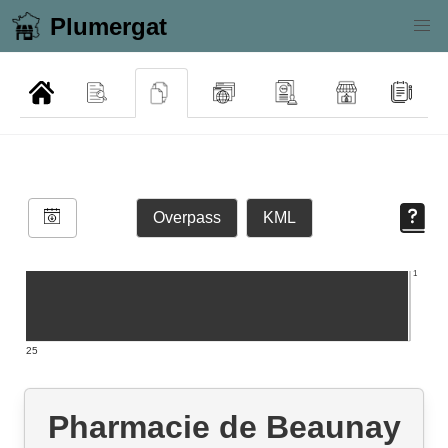
Plumergat
Overpass
KML
1
25
Pharmacie de Beaunay