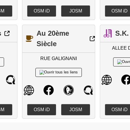
SM
OSM iD
JOSM
OSM iD
s
Au 20ème
S.K.
Siècle
ALLEE 
RUE GALIGNANI
SM
OSM iD
JOSM
OSM iD