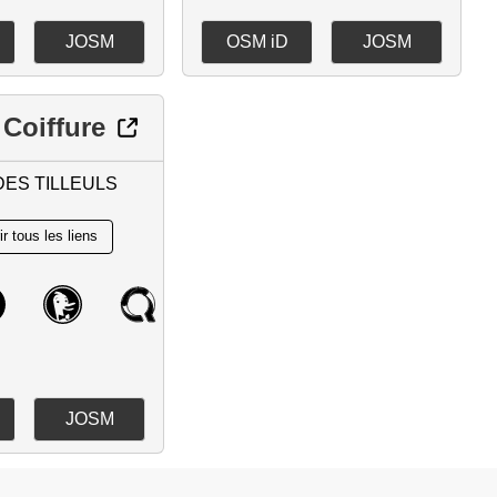
JOSM
OSM iD
JOSM
 Coiffure
DES TILLEULS
JOSM