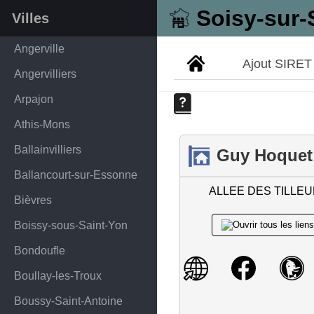
Soisy-sur-
Villes
Angerville
Ajout SIRET
Angervilliers
Arpajon
Athis-Mons
Ballainvilliers
Guy Hoquet
Ballancourt-sur-Essonne
ALLEE DES TILLEU
Bièvres
Boissy-sous-Saint-Yon
Bondoufle
Boullay-les-Troux
Boussy-Saint-Antoine