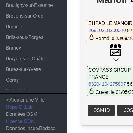
Boutigny-sur-Essonne
Brétigny-sur-Orge
EHPAD LE MANOIR
Breuillet
26910218200020
87
Briis-sous-Forges
Fermé le 23/09/2
Brunoy
Bruyères-le-Châtel
Bures-sur-Yvette
COMPASS GROUP
FRANCE
Cerny
63204104275807
56
Champcueil
Ouvert le 01/05/2
> Ajouter une Ville
Champlan
Repo GitLab
OSM iD
JO
Cheptainville
Données OSM
Licence ODbL
Chilly-Mazarin
Données Insee/Bodacc