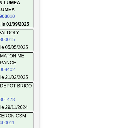
N LUMEA
LUMEA
900010
 le 01/09/2025
 VALDOLY
800015
le 05/05/2025
MATON ME
FRANCE
009402
le 21/02/2025
 DEPOT BRICO
301478
le 29/11/2024
GERON GSM
400011