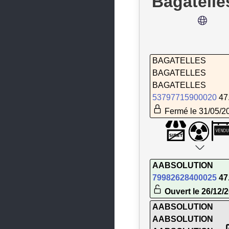
Bagatelle
La Ville-du-Bois
Lardy
Le Coudray-Montceaux
Le Mérévillois
BAGATELLES
BAGATELLES
Le Plessis-Pâté
BAGATELLES
Les Molières
53797715900020
47
Fermé le 31/05/2
Les Ulis
Leuville-sur-Orge
Limours
AABSOLUTION
Linas
79982628400025
47
Lisses
Ouvert le 26/12/
Longjumeau
AABSOLUTION
AABSOLUTION
Longpont-sur-Orge