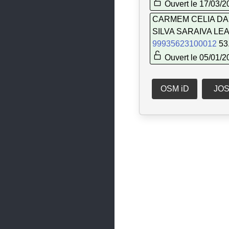
Ouvert le 17/03/2
Saint-Germain-lès-Corbeil
CARMEM CELIA DA
SILVA SARAIVA LE
Saint-Jean-de-Beauregard
99935623100012
53
Saint-Michel-sur-Orge
Ouvert le 05/01/2
Saint-Pierre-du-Perray
Saint-Vrain
OSM iD
JO
Sainte-Geneviève-des-Bois
Saintry-sur-Seine
Saulx-les-Chartreux
Savigny-sur-Orge
Soisy-sur-Seine
Tigery
Varennes-Jarcy