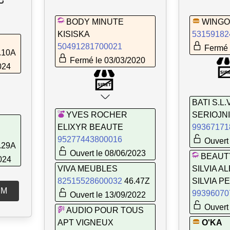
BODY MINUTE
WINGO
KISISKA
53159182
50491281700021
Fermé 
.10A
Fermé le 03/03/2020
024
BATI S.L
YVES ROCHER
SERIOJN
ELIXYR BEAUTE
99367171
95277443800016
Ouvert 
.29A
Ouvert le 08/06/2023
BEAUT
024
VIVA MEUBLES
SILVIA 
82515528600032
46.47Z
SILVIA 
SM
99396070
Ouvert le 13/09/2022
Ouvert 
AUDIO POUR TOUS
APT VIGNEUX
O'KA