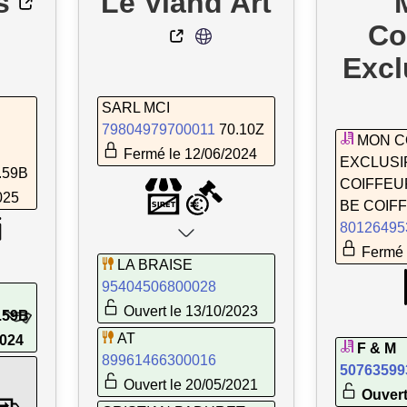
s
Le Viand'Art
Co
Excl
SARL MCI
79804979700011
70.10Z
MON C
Fermé le 12/06/2024
EXCLUSI
.59B
COIFFEU
025
BE COIF
80126495
Fermé 
LA BRAISE
95404506800028
Ouvert le 13/10/2023
.59B
AT
2024
F & M
89961466300016
50763599
Ouvert le 20/05/2021
Ouvert