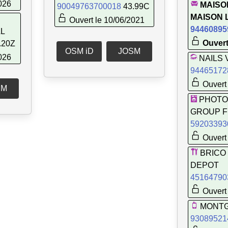
026
MAISO
90049763700018
43.99C
MAISON 
Ouvert le 10/06/2021
94460895
AL
Ouvert
.20Z
OSM iD
JOSM
026
NAILS
94465172
Ouvert 
SM
PHOTO
GROUP 
59203393
Ouvert 
BRICO
DEPOT
45164790
Ouvert 
MONT
93089521