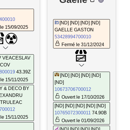
400010
[ND] [ND] [ND] [ND]
le 15/09/2025
GAELLE GASTON
53428994700010
Fermé le 31/12/2024
.V VEACESLAV
ICOV
800019
43.39Z
[ND] [ND] [ND] [ND]
le 15/11/2025
[ND]
Y & DECO BY
10673706700012
ALEXANDRU
Ouvert le 17/10/2026
PETRULEAC
[ND] [ND] [ND] [ND] [ND]
700012
10765072300011
74.90B
le 15/11/2025
Ouvert le 01/09/2026
[ND] [ND] [ND] [ND]