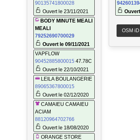
90135741800028
94260139
Ouvert le 23/11/2021
Ouvert
BODY MINUTE MEALI
MEALI
OSM iD
79252690700029
Ouvert le 09/11/2021
VAPFLOW
90452885800015
47.78C
Ouvert le 22/10/2021
LEILA BOULANGERIE
89065367800015
Ouvert le 02/12/2020
CAMAIEU CAMAIEU
ACIAM
88120964702766
Ouvert le 18/08/2020
ORANGE STORE