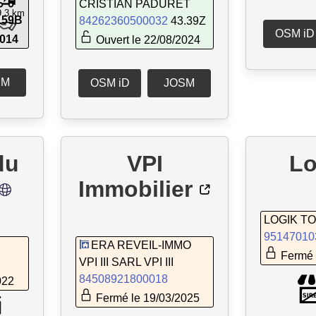
CRISTIAN PADURET
9,3 km
.59B
84262360500032
43.39Z
OSM iD
2014
Ouvert le 22/08/2024
SM
OSM iD
JOSM
du
VPI
Lo
Immobilier
LOGIK TO
95147010
ERA REVEIL-IMMO
Fermé 
VPI III SARL VPI III
84508921800018
022
Fermé le 19/03/2025