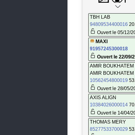
Ollainville
Ormoy
TBH LAB
94809534400016
20
Orsay
Ouvert le 05/12/2
Palaiseau
MAXI
Paray-Vieille-Poste
91957245300018
Ouvert le 22/09/
Pecqueuse
AMIR BOUKHATEM
Pussay
AMIR BOUKHATEM
Quincy-sous-Sénart
10562454800019
53
Ouvert le 28/05/2
Ris-Orangis
AXIS ALIGN
Saclay
10384026000014
70
Saint-Aubin
Ouvert le 14/04/2
THOMAS MERY
Saint-Chéron
85277533700029
53
Saint-Germain-lès-Arpajon