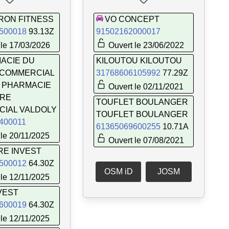
ON FITNESS
VO CONCEPT
500018
93.13Z
91502162000017
le 17/03/2026
Ouvert le 23/06/2022
ACIE DU
KILOUTOU KILOUTOU
 COMMERCIAL
31768606105992
77.29Z
 PHARMACIE
Ouvert le 02/11/2021
TRE
TOUFLET BOULANGER
IAL VALDOLY
TOUFLET BOULANGER
400011
61365069600255
10.71A
le 20/11/2025
Ouvert le 07/08/2021
RE INVEST
500012
64.30Z
OSM iD
JOSM
le 12/11/2025
VEST
600019
64.30Z
le 12/11/2025