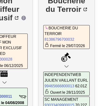
Mon
Boucherie
iffeur
du Terroir
usif
BOUCHERIE DU
TERROIR
OIFFEUR
81386796700032
F MON
Fermé le 29/07/2026
R EXCLUSIF
FED
300028
le 06/12/2025
INDEPENDENTWEB
JULIEN VAILLANT EURL
99465666800013
62.01Z
Ouvert le 28/11/2025
300011
SC MANAGEMENT
 le 04/08/2008
93033409900015
70.22Z