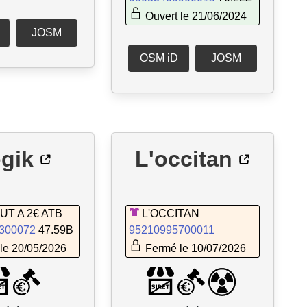
Ouvert le 21/06/2024
JOSM
OSM iD
JOSM
gik
L'occitan
UT A 2€ ATB
L'OCCITAN
300072
47.59B
95210995700011
le 20/05/2026
Fermé le 10/07/2026