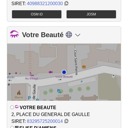
SIRET:
40988321200030
OSM iD
JOSM
Votre Beauté
VOTRE BEAUTE
2, PLACE DU GENERAL DE GAULLE
SIRET:
83295725200014