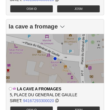
OSM iD
JOSM
la cave a fromage
LA CAVE A FROMAGES
5, PLACE DU GENERAL DE GAULLE
SIRET:
94167293300020
OSM iD
JOSM