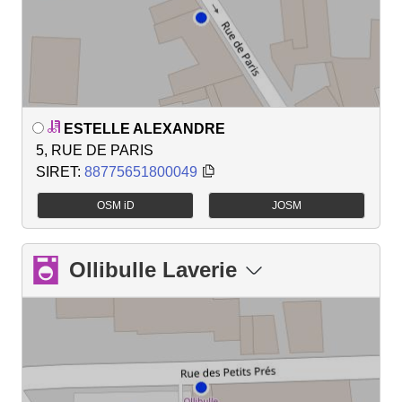
ESTELLE ALEXANDRE
5, RUE DE PARIS
SIRET:
88775651800049
OSM iD
JOSM
Ollibulle Laverie