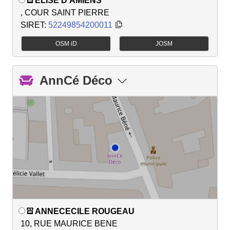
ELISE D'AMIENS
, COUR SAINT PIERRE
SIRET:
52249854200011
OSM iD
JOSM
AnnCé Déco
ANNECECILE ROUGEAU
10, RUE MAURICE BENE