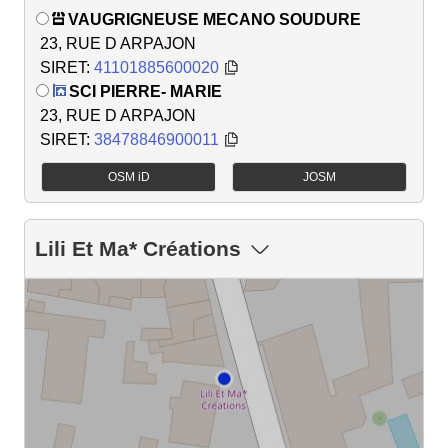
VAUGRIGNEUSE MECANO SOUDURE
23, RUE D ARPAJON
SIRET:
41101885600020
SCI PIERRE- MARIE
23, RUE D ARPAJON
SIRET:
38478846900011
OSM iD
JOSM
Lili Et Ma* Créations