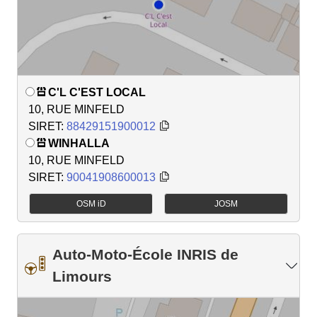
C'L C'EST LOCAL
10, RUE MINFELD
SIRET:
88429151900012
WINHALLA
10, RUE MINFELD
SIRET:
90041908600013
OSM iD
JOSM
Auto-Moto-École INRIS de
Limours