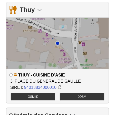
Thuy
THUY - CUISINE D'ASIE
3, PLACE DU GENERAL DE GAULLE
SIRET:
94013834000010
OSM iD
JOSM