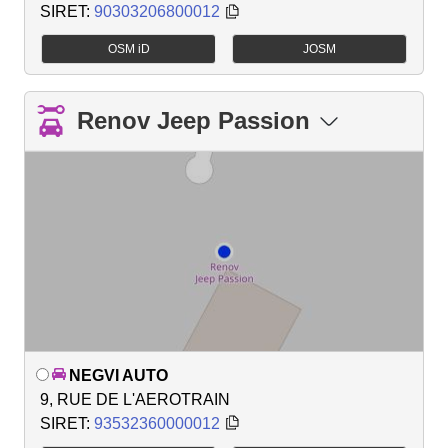
SIRET:
90303206800012
OSM iD
JOSM
Renov Jeep Passion
NEGVI AUTO
9, RUE DE L'AEROTRAIN
SIRET:
93532360000012