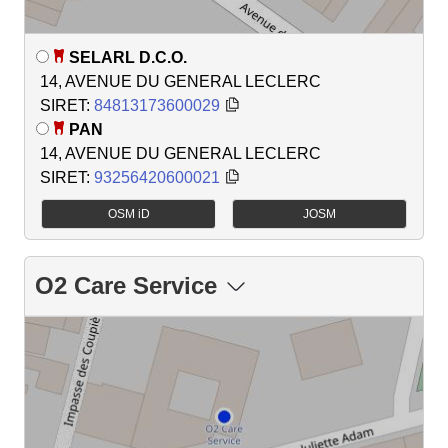
SELARL D.C.O.
14, AVENUE DU GENERAL LECLERC
SIRET:
84813173600029
PAN
14, AVENUE DU GENERAL LECLERC
SIRET:
93256420600021
OSM iD
JOSM
O2 Care Service