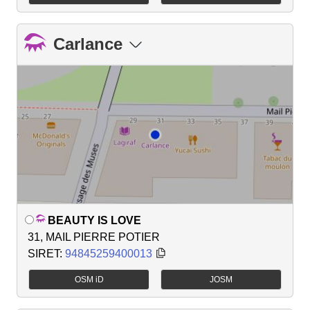
Carlance
BEAUTY IS LOVE
31, MAIL PIERRE POTIER
SIRET:
94845259400013
OSM iD
JOSM