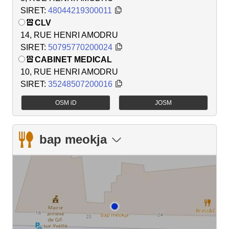
SIRET:
48044219300011
CLV
14, RUE HENRI AMODRU
SIRET:
50795770200024
CABINET MEDICAL
10, RUE HENRI AMODRU
SIRET:
35248507200016
OSM iD
JOSM
bap meokja