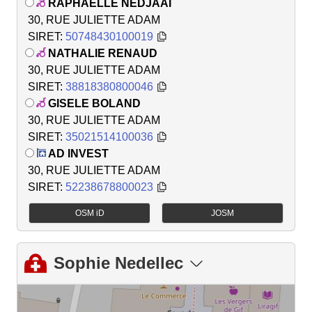
RAPHAELLE NEDJAAI
30, RUE JULIETTE ADAM
SIRET:
50748430100019
NATHALIE RENAUD
30, RUE JULIETTE ADAM
SIRET:
38818380800046
GISELE BOLAND
30, RUE JULIETTE ADAM
SIRET:
35021514100036
AD INVEST
30, RUE JULIETTE ADAM
SIRET:
52238678800023
OSM iD
JOSM
Sophie Nedellec