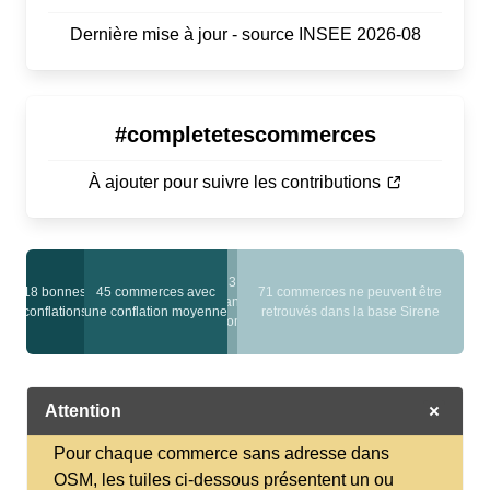
Dernière mise à jour - source INSEE 2026-08
#completetescommerces
À ajouter pour suivre les contributions
3
18 bonnes
45 commerces avec
71 commerces ne peuvent être
sans
conflations
une conflation moyenne
retrouvés dans la base Sirene
nom
Attention
Pour chaque commerce sans adresse dans
OSM, les tuiles ci-dessous présentent un ou