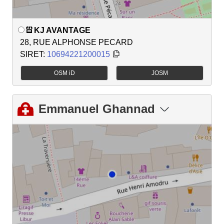
KJ AVANTAGE
28, RUE ALPHONSE PECARD
SIRET:
10694221200015
OSM iD
JOSM
Emmanuel Ghannad