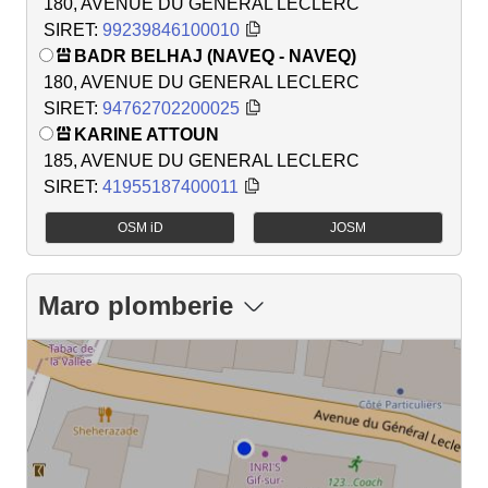
180, AVENUE DU GENERAL LECLERC
SIRET:
99239846100010
BADR BELHAJ (NAVEQ - NAVEQ)
180, AVENUE DU GENERAL LECLERC
SIRET:
94762702200025
KARINE ATTOUN
185, AVENUE DU GENERAL LECLERC
SIRET:
41955187400011
OSM iD
JOSM
Maro plomberie