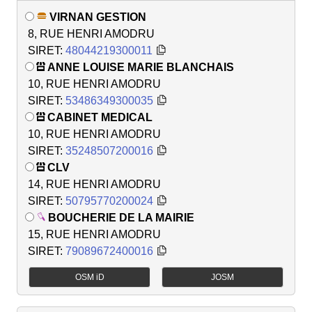
VIRNAN GESTION
8, RUE HENRI AMODRU
SIRET:
48044219300011
ANNE LOUISE MARIE BLANCHAIS
10, RUE HENRI AMODRU
SIRET:
53486349300035
CABINET MEDICAL
10, RUE HENRI AMODRU
SIRET:
35248507200016
CLV
14, RUE HENRI AMODRU
SIRET:
50795770200024
BOUCHERIE DE LA MAIRIE
15, RUE HENRI AMODRU
SIRET:
79089672400016
OSM iD
JOSM