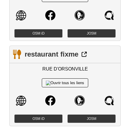
OSM iD
JOSM
restaurant fixme
RUE D'ORSONVILLE
OSM iD
JOSM