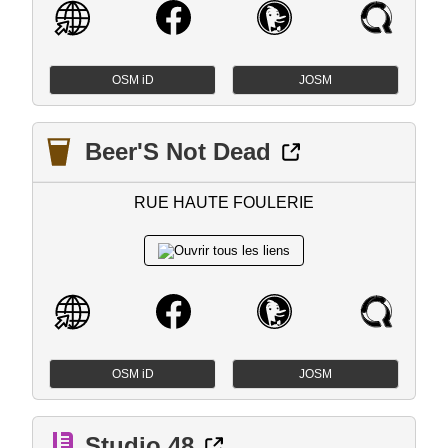
OSM iD
JOSM
Beer'S Not Dead
RUE HAUTE FOULERIE
OSM iD
JOSM
Studio 48