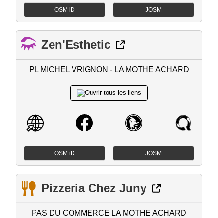
OSM iD
JOSM
Zen'Esthetic
PL MICHEL VRIGNON - LA MOTHE ACHARD
OSM iD
JOSM
Pizzeria Chez Juny
PAS DU COMMERCE LA MOTHE ACHARD