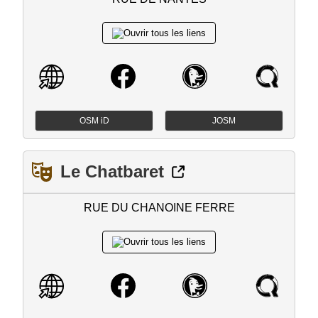
OSM iD
JOSM
Le Chatbaret
RUE DU CHANOINE FERRE