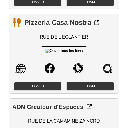
OSM iD
JOSM
Pizzeria Casa Nostra
RUE DE L EGLANTIER
OSM iD
JOSM
ADN Créateur d'Espaces
RUE DE LA CAMAMINE ZA NORD