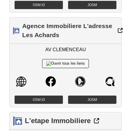
OSM iD
JOSM
Agence Immobiliere L'adresse
Les Achards
AV CLEMENCEAU
OSM iD
JOSM
L'etape Immobiliere