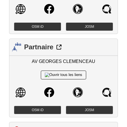
OSM iD
JOSM
Partnaire
AV GEORGES CLEMENCEAU
OSM iD
JOSM