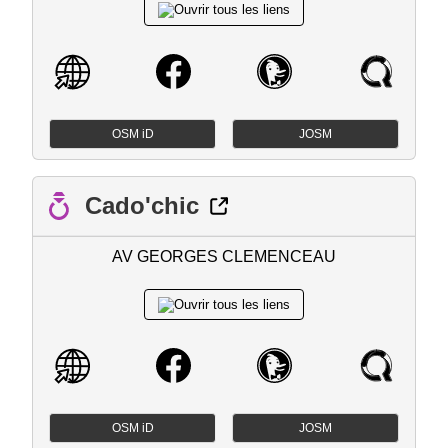
OSM iD
JOSM
Cado'chic
AV GEORGES CLEMENCEAU
OSM iD
JOSM