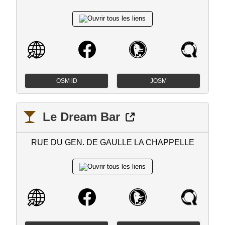
OSM iD
JOSM
Le Dream Bar
RUE DU GEN. DE GAULLE LA CHAPPELLE