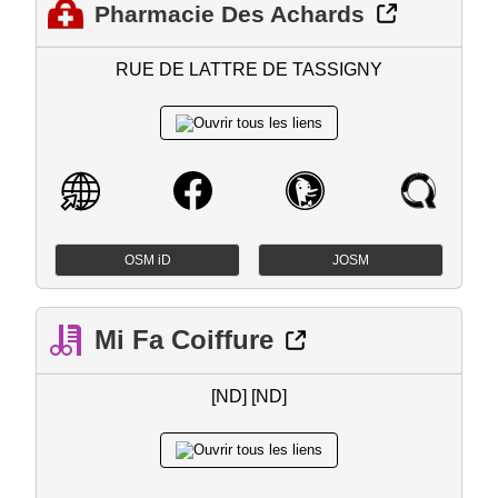
Pharmacie Des Achards
RUE DE LATTRE DE TASSIGNY
OSM iD
JOSM
Mi Fa Coiffure
[ND] [ND]