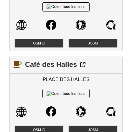
OSM iD
JOSM
Café des Halles
PLACE DES HALLES
OSM iD
JOSM