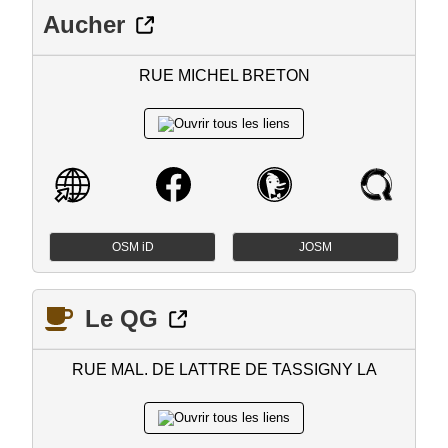
Aucher
RUE MICHEL BRETON
OSM iD
JOSM
Le QG
RUE MAL. DE LATTRE DE TASSIGNY LA