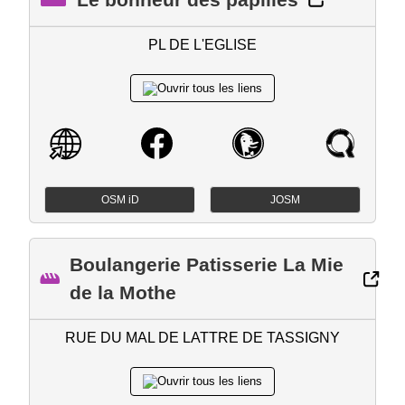
PL DE L'EGLISE
OSM iD
JOSM
Boulangerie Patisserie La Mie
de la Mothe
RUE DU MAL DE LATTRE DE TASSIGNY