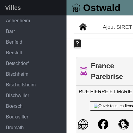
Ostwald
Villes
Achenheim
Ajout SIRET
Barr
Benfeld
Berstett
Betschdorf
France
Bischheim
Parebrise
Bischoffsheim
RUE PIERRE ET MARIE
Bischwiller
Bœrsch
Bouxwiller
Brumath