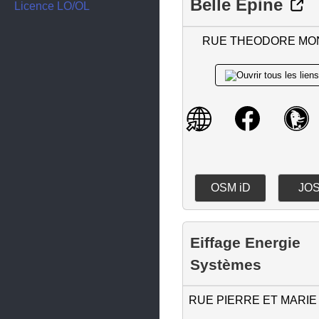
Belle Epine
Fegersheim
Licence LO/OL
Gambsheim
RUE THEODORE MO
Geispolsheim
Gerstheim
Geudertheim
Gries
Griesheim-près-Molsheim
Gundershoffen
OSM iD
JO
Haguenau
Herrlisheim
Eiffage Energie
Hilsenheim
Systèmes
Hochfelden
RUE PIERRE ET MARIE
Hœnheim