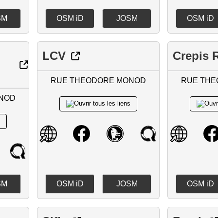
SM
OSM iD
JOSM
OSM iD
LCV
Crepis 
RUE THEODORE MONOD
RUE TH
NOD
SM
OSM iD
JOSM
OSM iD