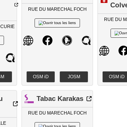
Colve
RUE DU MARECHAL FOCH
RUE DU 
 CURIE
SM
OSM iD
JOSM
OSM iD
u
Tabac Karakas
RUE DU MARECHAL FOCH
LLE