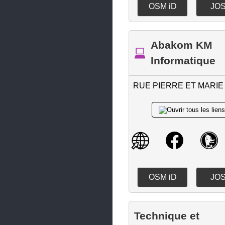
Lipsheim
OSM iD
JO
Marckolsheim
Marlenheim
Abakom KM
Marmoutier
Informatique
Mertzwiller
RUE PIERRE ET MARIE
Molsheim
Mommenheim
Mundolsheim
Muttersholtz
Mutzig
OSM iD
JO
Niederbronn-les-Bains
Oberhausbergen
Technique et
Oberhoffen-sur-Moder