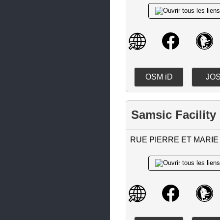
Hœrdt
Holtzheim
Huttenheim
Illkirch-Graffenstaden
OSM iD
JO
Ingwiller
Kaltenhouse
Samsic Facility
Kilstett
La Broque
RUE PIERRE ET MARIE
La Wantzenau
Lampertheim
Lauterbourg
Lingolsheim