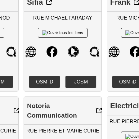
Sifia
Frank
NOD
RUE MICHAEL FARADAY
RUE MIC
SM
OSM iD
JOSM
OSM iD
Electric
Notoria
Communication
RUE PIERRE
 CURIE
RUE PIERRE ET MARIE CURIE