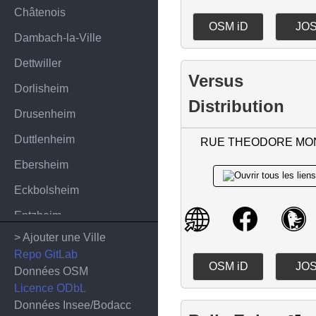
Châtenois
OSM iD
JO
Dambach-la-Ville
Dettwiller
Versus
Dorlisheim
Distribution
Drusenheim
Duttlenheim
RUE THEODORE MO
Ebersheim
Eckbolsheim
Entzheim
> Ajouter une Ville
Epfig
Repo GitLab
OSM iD
JO
Erstein
Données OSM
Licence ODbL
Eschau
Données Insee/Bodacc