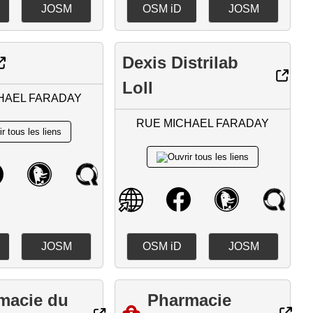
JOSM
OSM iD
JOSM
Dexis Distrilab
Loll
HAEL FARADAY
RUE MICHAEL FARADAY
JOSM
OSM iD
JOSM
macie du
Pharmacie