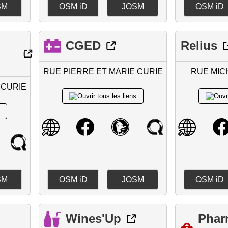
SM
OSM iD
JOSM
OSM iD
CGED
Relius
RUE PIERRE ET MARIE CURIE
RUE MIC
 CURIE
SM
OSM iD
JOSM
OSM iD
Wines'Up
Phar