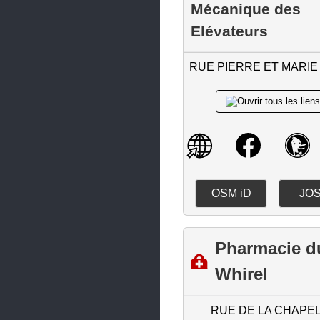
Mécanique des
Obernai
Elévateurs
Oberschaeffolsheim
RUE PIERRE ET MARIE
Offendorf
Ostwald
Plobsheim
Reichshoffen
Reichstett
OSM iD
JO
Rhinau
Rœschwoog
Pharmacie d
Rosheim
Whirel
Sarre-Union
Saverne
RUE DE LA CHAPE