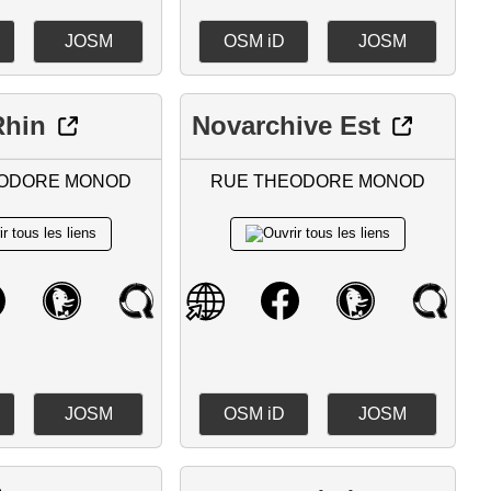
JOSM
OSM iD
JOSM
Rhin
Novarchive Est
EODORE MONOD
RUE THEODORE MONOD
JOSM
OSM iD
JOSM