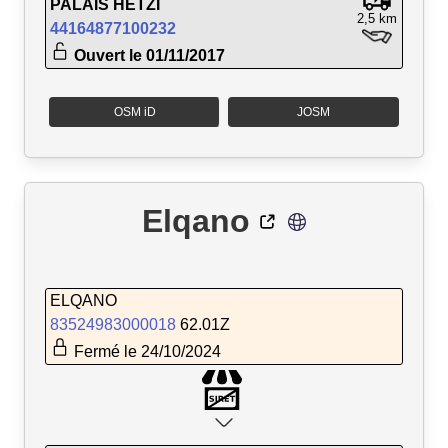
PALAIS HETZI
2,5 km
44164877100232
Ouvert le 01/11/2017
OSM iD
JOSM
Elqano
ELQANO
83524983000018
62.01Z
Fermé le 24/10/2024