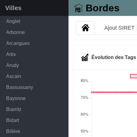
Bordes
Villes
Anglet
Ajout SIRET
Arbonne
Arcangues
Artix
Évolution des Tag
Arudy
Ascain
Bassussarry
Bayonne
Biarritz
Bidart
Billère