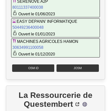
SERENOVE A2P
80111337400038
Ouvert le 01/06/2023
EASY DEPANN' INFORMATIQUE
50449236400048
Ouvert le 01/01/2023
MACHINES AGRICOLES HAMON
30634991100058
Ouvert le 01/12/2020
OSM iD
JOSM
La Ressourcerie de
Questembert