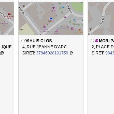
HUIS CLOS
MORI 
LIQUE
4, RUE JEANNE D'ARC
2, PLACE 
SIRET:
37846028101759
SIRET:
984