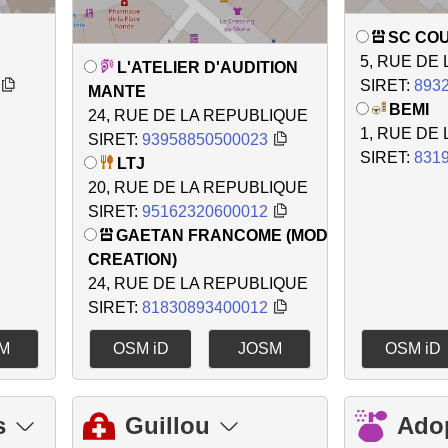
SC CO
5, RUE DE
L'ATELIER D'AUDITION
SIRET:
893
MANTE
BEMI
24, RUE DE LA REPUBLIQUE
1, RUE DE
SIRET:
93958850500023
SIRET:
831
LTJ
20, RUE DE LA REPUBLIQUE
SIRET:
95162320600012
GAETAN FRANCOME (MOD
CREATION)
24, RUE DE LA REPUBLIQUE
SIRET:
81830893400012
M
OSM iD
JOSM
OSM iD
s
Guillou
Ado