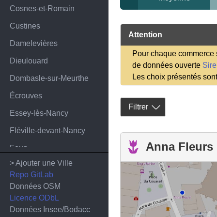
Cosnes-et-Romain
Custines
Attention
Damelevières
Pour chaque commerce sa
Dieulouard
de données ouverte
Sir
Les choix présentés son
Dombasle-sur-Meurthe
Écrouves
Filtrer
Essey-lès-Nancy
Fléville-devant-Nancy
Anna Fleurs
Foug
> Ajouter une Ville
Frouard
Repo GitLab
Gondreville
Données OSM
Licence ODbL
Gorcy
Données Insee/Bodacc