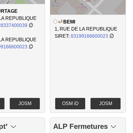
URTAGE
 LA REPUBLIQUE
BEMI
28337400039
1, RUE DE LA REPUBLIQUE
SIRET:
83199166600023
 LA REPUBLIQUE
99166600023
JOSM
OSM iD
JOSM
pt’
ALP Fermetures