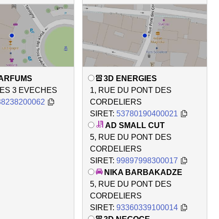
PARFUMS
3D ENERGIES
DES 3 EVECHES
1, RUE DU PONT DES
38238200062
CORDELIERS
SIRET:
53780190400021
AD SMALL CUT
5, RUE DU PONT DES
CORDELIERS
SIRET:
99897998300017
NIKA BARBAKADZE
5, RUE DU PONT DES
CORDELIERS
SIRET:
93360339100014