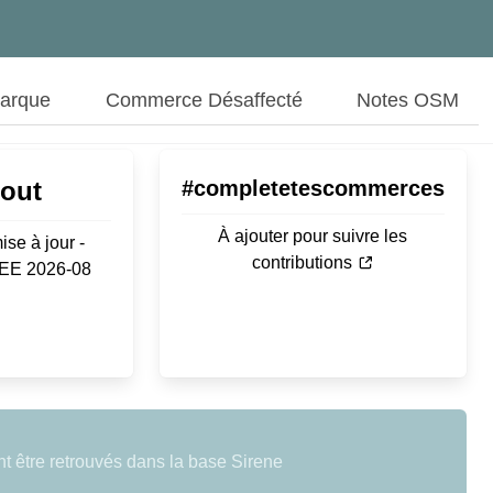
Marque
Commerce Désaffecté
Notes OSM
Aout
#completetescommerces
À ajouter pour suivre les
ise à jour -
contributions
SEE 2026-08
 être retrouvés dans la base Sirene