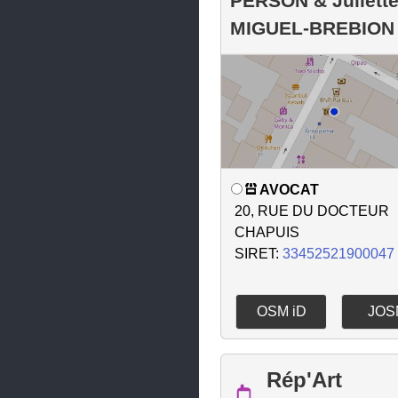
PERSON & Juliett
MIGUEL-BREBION
AVOCAT
20, RUE DU DOCTEUR
CHAPUIS
SIRET:
33452521900047
OSM iD
JOS
Rép'Art