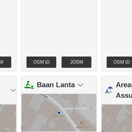
M
OSM iD
JOSM
OSM iD
Baan Lanta
Area
Assu