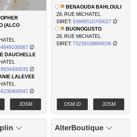
BENAOUDA BAHLOULI
28, RUE MICHATEL
TOPHER
SIRET:
93899510700027
O (ALCO
BUONOGUSTO
28, RUE MICHATEL
CHATEL
SIRET:
75239108600036
64849100067
E DAUCHELLE
CHATEL
79934400035
ANIE LALEVEE
CHATEL
64230400047
JOSM
OSM iD
JOSM
plin
AlterBoutique