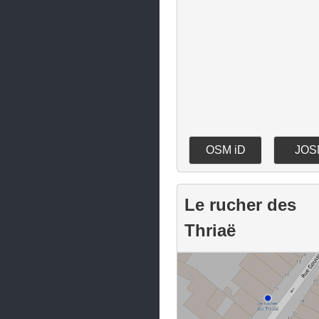
Neuves-Maisons
Pagny-sur-Moselle
Piennes
Pompey
Pont-à-Mousson
Pulnoy
OSM iD
JOS
Réhon
Richardménil
Le rucher des
Rosières-aux-Salines
Thriaë
Saint-Max
Saint-Nicolas-de-Port
Saulnes
Saulxures-lès-Nancy