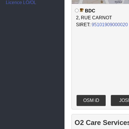
Haucourt-Moulaine
Licence LO/OL
BDC
Heillecourt
2, RUE CARNOT
Herserange
SIRET:
95101909000020
Homécourt
Hussigny-Godbrange
Jarny
Jarville-la-Malgrange
Jœuf
Laneuveville-devant-Nancy
Laxou
OSM iD
JOS
Lay-Saint-Christophe
Lesménils
O2 Care Service
Lexy