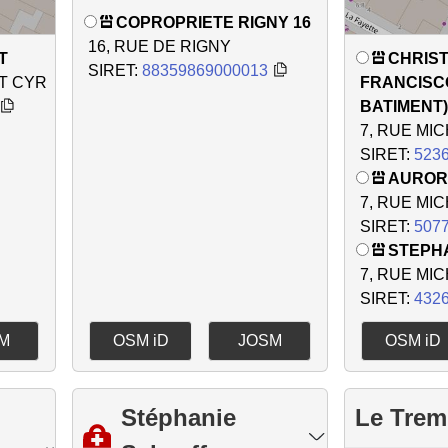
COPROPRIETE RIGNY 16
16, RUE DE RIGNY
T
CHRIS
SIRET:
88359869000013
NT CYR
FRANCISC
BATIMENT)
7, RUE MI
SIRET:
523
AUROR
7, RUE MI
SIRET:
507
STEPH
7, RUE MI
SIRET:
432
M
OSM iD
JOSM
OSM iD
Stéphanie
Le Trem