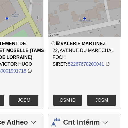
TEMENT DE
VALERIE MARTINEZ
ET MOSELLE (TAMS
22, AVENUE DU MARECHAL
DE LORRAINE)
FOCH
 VICTOR HUGO
SIRET:
52267678200041
40001901718
JOSM
OSM iD
JOSM
ce Adheo
Crit Intérim