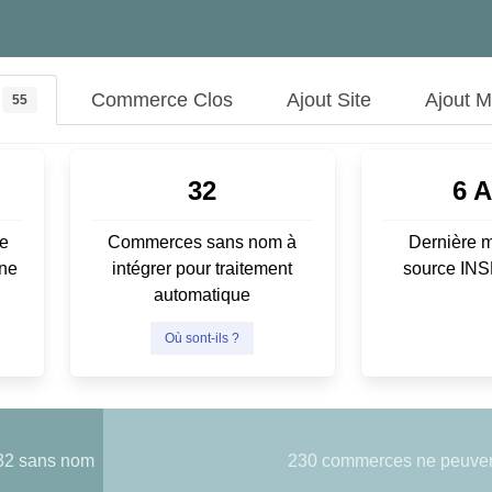
Commerce Clos
Ajout Site
Ajout 
55
32
6 
e
Commerces sans nom à
Dernière m
ene
intégrer pour traitement
source IN
automatique
Où sont-ils ?
32 sans nom
230 commerces ne peuvent