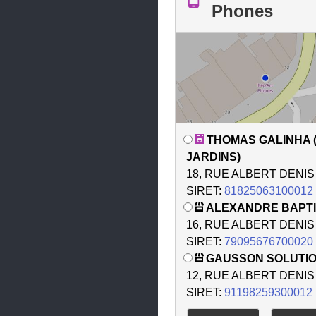
Phones
THOMAS GALINHA 
JARDINS)
18, RUE ALBERT DENIS
SIRET:
81825063100012
ALEXANDRE BAPT
16, RUE ALBERT DENIS
SIRET:
79095676700020
GAUSSON SOLUTI
12, RUE ALBERT DENIS
SIRET:
91198259300012