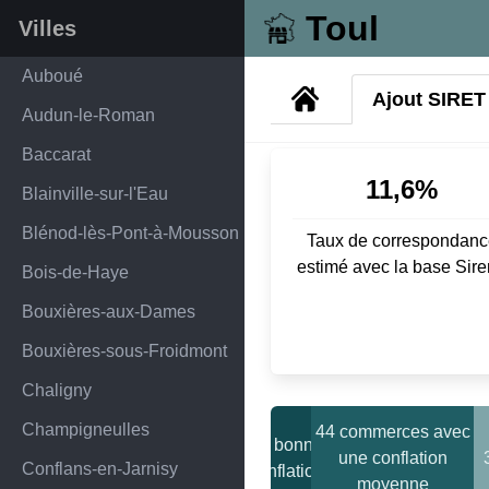
Toul
Villes
Auboué
Ajout SIRET
Audun-le-Roman
Baccarat
11,6%
Blainville-sur-l'Eau
Blénod-lès-Pont-à-Mousson
Taux de correspondanc
estimé avec la base Sir
Bois-de-Haye
Bouxières-aux-Dames
Bouxières-sous-Froidmont
Chaligny
Champigneulles
44 commerces avec
11 bonnes
une conflation
Conflans-en-Jarnisy
conflations
moyenne