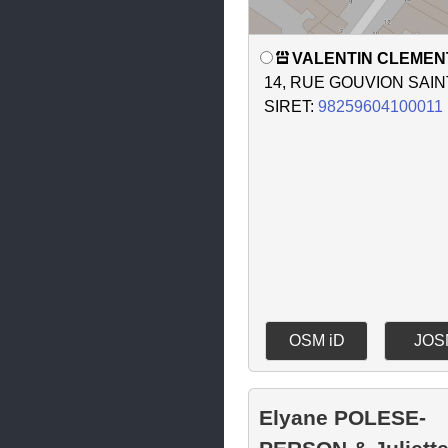
Seichamps
VALENTIN CLEMEN
Tomblaine
14, RUE GOUVION SAI
Toul
SIRET:
98259604100011
Trieux
Tucquegnieux
Val de Briey
Valleroy
Vandœuvre-lès-Nancy
Varangéville
OSM iD
JOS
Villers-lès-Nancy
Villerupt
Elyane POLESE-