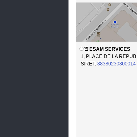
Leyr
Liverdun
Longlaville
Longuyon
ESAM SERVICES
Longwy
1, PLACE DE LA REPUB
Ludres
SIRET:
88380230800014
Lunéville
Malzéville
Maxéville
Mexy
Mont-Saint-Martin
Nancy