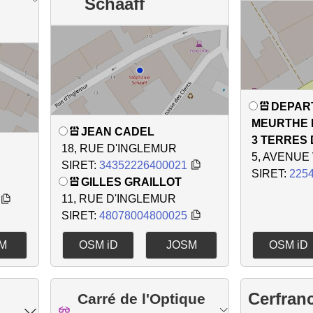
e
Schaaff
DEPAR
MEURTHE 
JEAN CADEL
3 TERRES 
18, RUE D'INGLEMUR
5, AVENUE
SIRET:
34352226400021
SIRET:
225
GILLES GRAILLOT
11, RUE D'INGLEMUR
SIRET:
48078004800025
M
OSM iD
JOSM
OSM iD
Cerfran
Carré de l'Optique