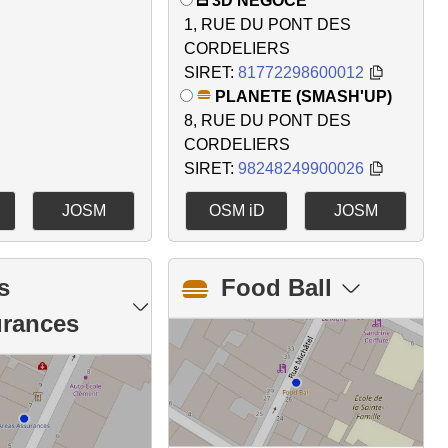
3D NEGOCE
1, RUE DU PONT DES
CORDELIERS
SIRET:
81772298600012
PLANETE (SMASH'UP)
8, RUE DU PONT DES
CORDELIERS
SIRET:
98248249900026
JOSM
OSM iD
JOSM
s
Food Ball
rances