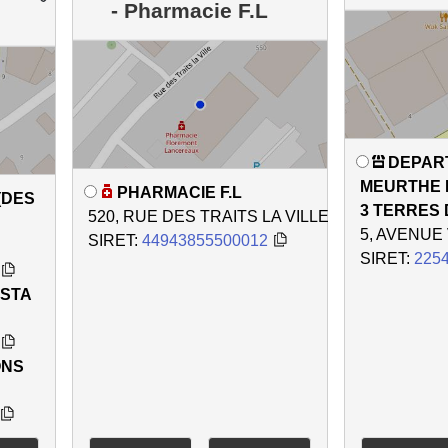
- Pharmacie F.L
DEPAR
MEURTHE 
PHARMACIE F.L
(DES
3 TERRES 
520, RUE DES TRAITS LA VILLE
5, AVENUE
SIRET:
44943855500012
SIRET:
225
ISTA
ONS