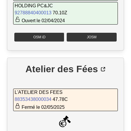
HOLDING PC&JC
92788840400013
70.10Z
Ouvert le 02/04/2024
OSM iD
JOSM
Atelier des Fées
L'ATELIER DES FEES
88353438000034
47.78C
Fermé le 02/05/2025