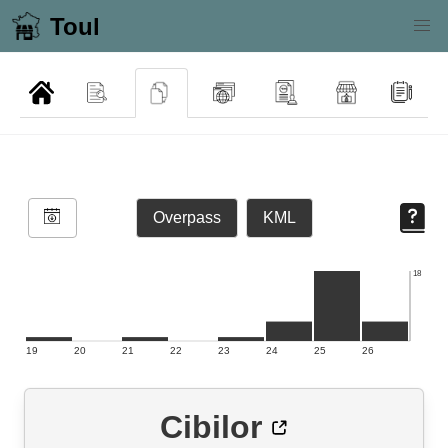
Toul
Overpass
KML
18
19
20
21
22
23
24
25
26
Cibilor