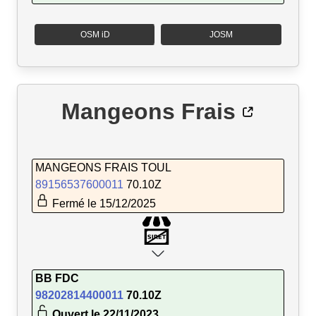
OSM iD
JOSM
Mangeons Frais
MANGEONS FRAIS TOUL
89156537600011
70.10Z
Fermé le 15/12/2025
BB FDC
98202814400011
70.10Z
Ouvert le 22/11/2023