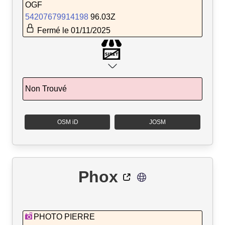
OGF
54207679914198
96.03Z
Fermé le 01/11/2025
Non Trouvé
OSM iD
JOSM
Phox
PHOTO PIERRE