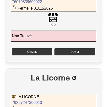
76070839600022
Fermé le 31/12/2025
Non Trouvé
OSM iD
JOSM
La Licorne
LA LICORNE
79297247300013