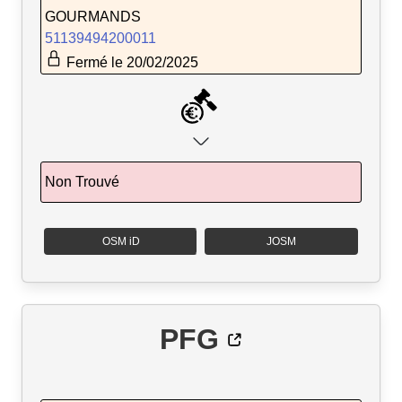
GOURMANDS
51139494200011
Fermé le 20/02/2025
Non Trouvé
OSM iD
JOSM
PFG