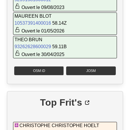
Ouvert le 09/08/2023
MAUREEN BLOT
10537391400016
58.14Z
Ouvert le 01/05/2026
THEO BRUN
93262628600029
59.11B
Ouvert le 30/04/2025
OSM iD
JOSM
Top Frit's
CHRISTOPHE CHRISTOPHE HOELT