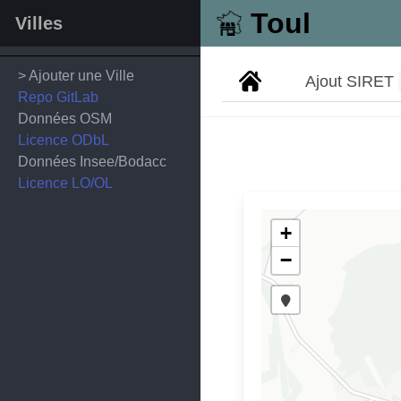
Toul
Villes
> Ajouter une Ville
Ajout SIRET
Repo GitLab
Données OSM
Licence ODbL
Données Insee/Bodacc
Licence LO/OL