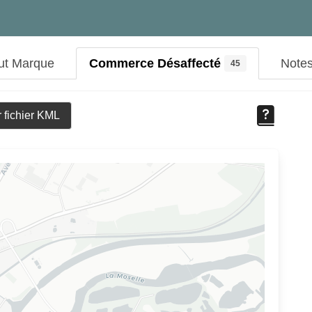
ut Marque
Commerce Désaffecté
Note
45
 fichier KML