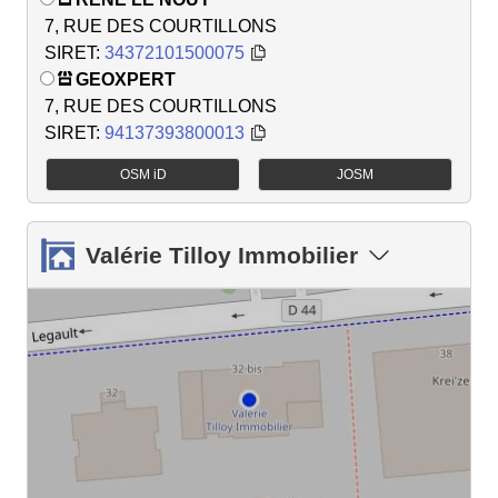
7, RUE DES COURTILLONS
SIRET:
34372101500075
GEOXPERT
7, RUE DES COURTILLONS
SIRET:
94137393800013
OSM iD
JOSM
Valérie Tilloy Immobilier