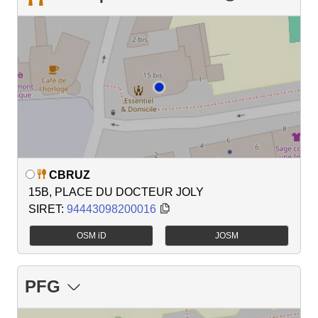
CBRUZ
15B, PLACE DU DOCTEUR JOLY
SIRET:
94443098200016
OSM iD
JOSM
PFG