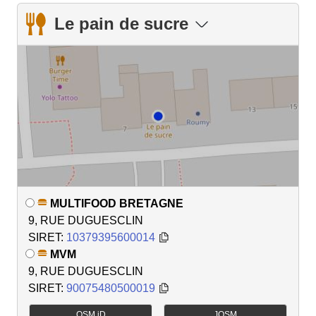
Le pain de sucre
MULTIFOOD BRETAGNE
9, RUE DUGUESCLIN
SIRET:
10379395600014
MVM
9, RUE DUGUESCLIN
SIRET:
90075480500019
OSM iD
JOSM