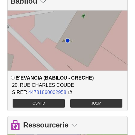
Babilou
EVANCIA (BABILOU - CRECHE)
20, RUE CHARLES COUDE
SIRET:
44781860002958
OSM iD
JOSM
Ressourcerie