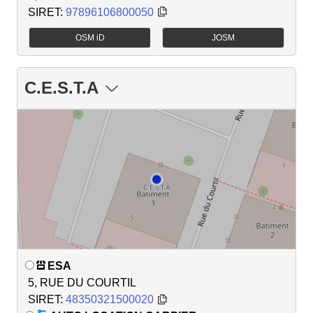
SIRET:
97896106800050
OSM iD
JOSM
C.E.S.T.A
ESA
5, RUE DU COURTIL
SIRET:
48350321500020