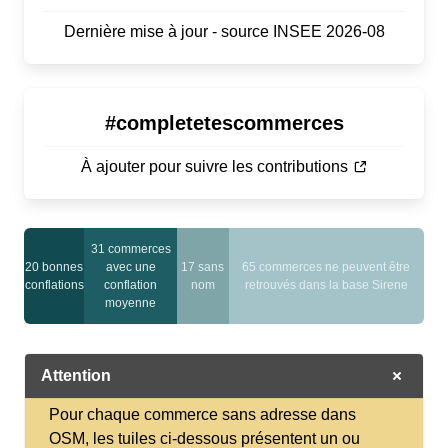
Dernière mise à jour - source INSEE 2026-08
#completetescommerces
À ajouter pour suivre les contributions
31 commerces
20 bonnes
avec une
17 sans
65 commerces ne peuvent être
conflations
conflation
nom
retrouvés dans la base Sirene
moyenne
Attention
Pour chaque commerce sans adresse dans
OSM, les tuiles ci-dessous présentent un ou