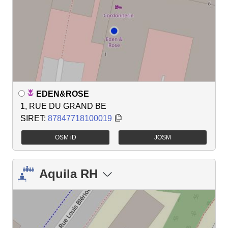
EDEN&ROSE
1, RUE DU GRAND BE
SIRET:
87847718100019
OSM iD
JOSM
Aquila RH