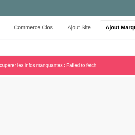
Commerce Clos
Ajout Site
Ajout Marq
cupérer les infos manquantes : Failed to fetch