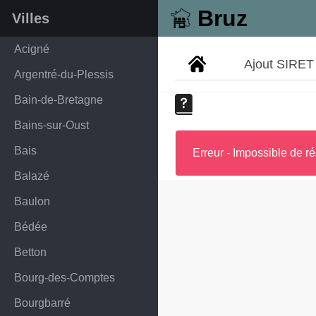
Bruz
Villes
Acigné
Ajout SIRET
Argentré-du-Plessis
Bain-de-Bretagne
Bains-sur-Oust
Bais
Erreur - Impossible de ré
Balazé
Baulon
Bédée
Betton
Bourg-des-Comptes
Bourgbarré