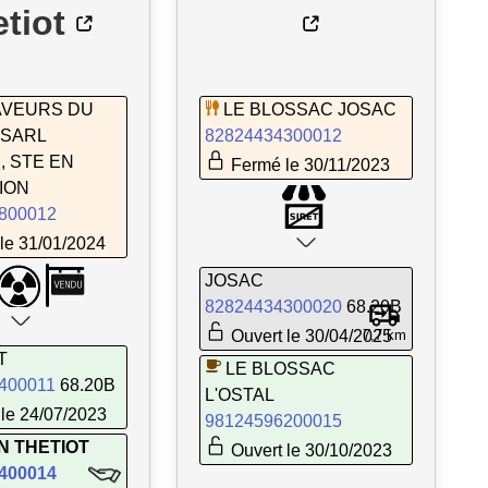
tiot
AVEURS DU
LE BLOSSAC JOSAC
 SARL
82824434300012
, STE EN
Fermé le 30/11/2023
ION
800012
le 31/01/2024
JOSAC
82824434300020
68.20B
Ouvert le 30/04/2025
7,7 km
T
LE BLOSSAC
400011
68.20B
L'OSTAL
le 24/07/2023
98124596200015
N THETIOT
Ouvert le 30/10/2023
400014