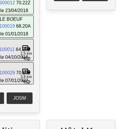
600012
70.22Z
le 23/04/2018
 LE BOEUF
100019
68.20A
le 01/01/2018
100011
64.20Z
2,5 km
le 04/10/2016
100029
70.10Z
3,8 km
le 07/01/2022
JOSM