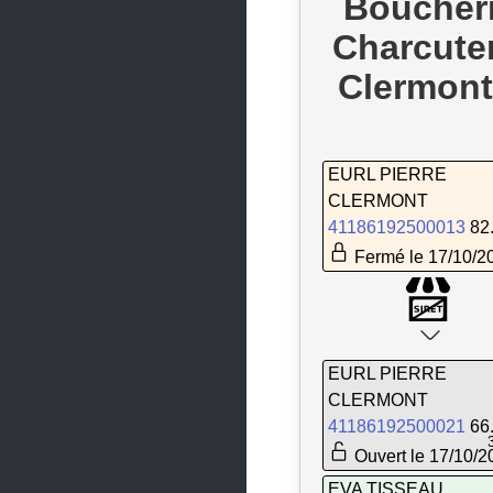
Boucher
Guignen
Charcuter
Guipry-Messac
Clermont
Hédé-Bazouges
Iffendic
EURL PIERRE
Irodouër
CLERMONT
Janzé
41186192500013
82
Fermé le 17/10/2
Javené
L'Hermitage
La Bouëxière
EURL PIERRE
La Chapelle-des-Fougeretz
CLERMONT
La Chapelle-Fleurigné
41186192500021
66
Ouvert le 17/10/2
La Chapelle-Thouarault
EVA TISSEAU