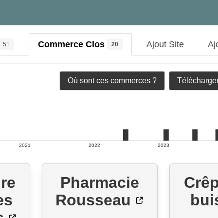
Commerce Clos
Ajout Site
Aj
51
20
Où sont ces commerces ?
Télécharger
2021
2022
2023
re
Pharmacie
Crêp
es
Rousseau
bui
s