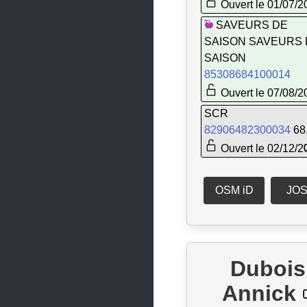
Ouvert le 01/07/2
Romillé
SAVEURS DE
SAISON SAVEURS 
Saint-Armel
SAISON
Saint-Aubin-d'Aubigné
85308684100014
Ouvert le 07/08/2
Saint-Aubin-du-Cormier
SCR
Saint-Briac-sur-Mer
82906482300034
68
Saint-Coulomb
Ouvert le 02/12/2
Saint-Domineuc
OSM iD
JO
Saint-Erblon
Saint-Gilles
Saint-Grégoire
Dubois
Saint-Jacques-de-la-Lande
Annick
Saint-Jouan-des-Guérets