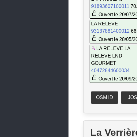
La Fresnais
91893607100011
70
La Guerche-de-Bretagne
Ouvert le 20/07/2
LA RELEVE
La Mézière
93137881400012
66
La Richardais
Ouvert le 28/05/2
Laillé
LA RELEVE LA
RELEVE LND
Le Rheu
GOURMET
Lécousse
40472844600034
Ouvert le 20/09/2
Les Portes du Coglais
Liffré
OSM iD
JO
Louvigné-du-Désert
Maen-Roch
Martigné-Ferchaud
La Verrièr
Melesse