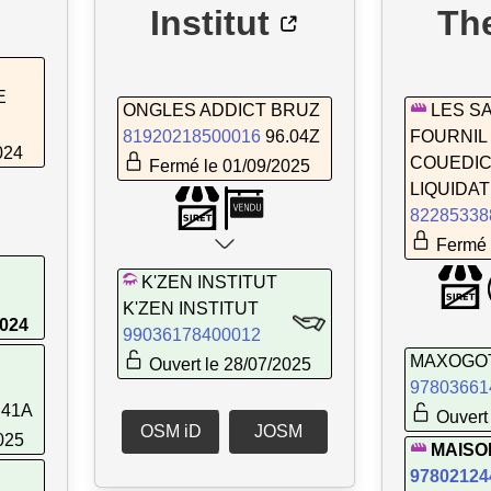
Institut
The
E
ONGLES ADDICT BRUZ
LES S
81920218500016
96.04Z
FOURNIL
024
COUEDIC
Fermé le 01/09/2025
LIQUIDAT
82285338
Fermé 
K'ZEN INSTITUT
K'ZEN INSTITUT
2024
99036178400012
MAXOGO
Ouvert le 28/07/2025
97803661
.41A
Ouvert 
OSM iD
JOSM
025
MAISO
97802124