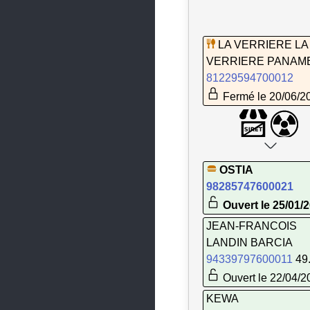
Mesnil-Roc'h
Miniac-Morvan
LA VERRIERE LA
VERRIERE PANAM
Montauban-de-Bretagne
81229594700012
Montfort-sur-Meu
Fermé le 20/06/2
Montgermont
Montreuil-sur-Ille
Mordelles
OSTIA
98285747600021
Nouvoitou
Ouvert le 25/01/
Noyal-Châtillon-sur-Seiche
JEAN-FRANCOIS
Noyal-sur-Vilaine
LANDIN BARCIA
94339797600011
49
Orgères
Ouvert le 22/04/2
Pacé
KEWA