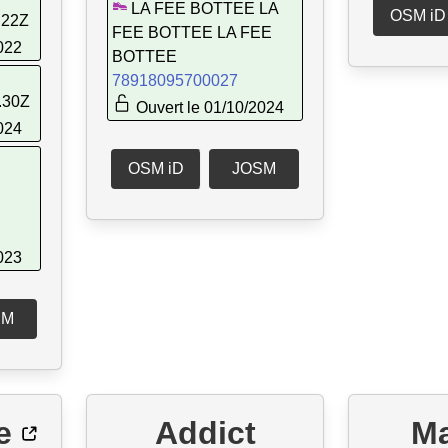
LA FEE BOTTEE LA
OSM iD
.22Z
FEE BOTTEE LA FEE
022
BOTTEE
78918095700027
.30Z
Ouvert le 01/10/2024
024
OSM iD
JOSM
023
SM
e
Addict
M