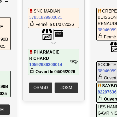
SNC MADIAN
CREPE
37831829900021
BUISSON
RENAUD
Fermé le 01/07/2026
LE
38946059
Fermé 
.90B
025
PHARMACIE
RICHARD
10592986300014
SOCIETE
38946059
Ouvert le 04/06/2026
Ouvert 
SAYBO
.90B
OSM iD
JOSM
82297636
2025
Ouvert
LES HAN
SM
GAVRINI