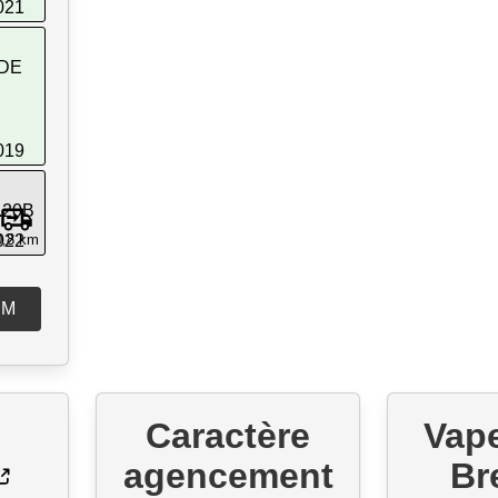
021
DE
019
.20B
022
0,8 km
SM
Caractère
Vap
agencement
Br