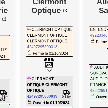
ie
Clermont
Au
ie
Optique
Sa
CLERMONT OPTIQUE
ENTEND
CLERMONT OPTIQUE
49223340
CLERMONT OPTIQUE
Fermé 
42497295800013
.11Z
Fermé le 01/10/2024
024
AUDIT
SONOVA
CLERMONT
AUDIOLO
OPTIQUE CLERMONT
FRANCE 
OPTIQUE
42322891
.30Z
42497295800039
3,4 km
0,1 km
Ouvert 
024
Ouvert le 01/10/2024