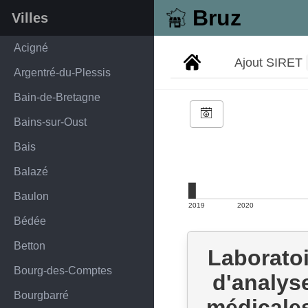
Bruz
Villes
Acigné
Ajout SIRET
Argentré-du-Plessis
Bain-de-Bretagne
Bains-sur-Oust
Bais
Balazé
Baulon
2019
2020
Bédée
Betton
Laboratoi
Bourg-des-Comptes
d'analys
Bourgbarré
médicale