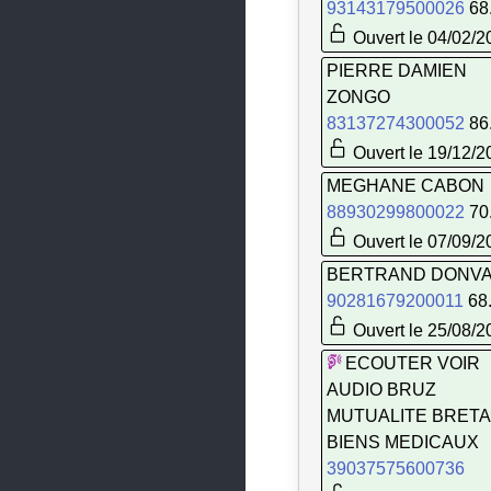
93143179500026
68
Pipriac
Ouvert le 04/02/2
Piré-Chancé
PIERRE DAMIEN
Pléchâtel
ZONGO
83137274300052
86
Plélan-le-Grand
Ouvert le 19/12/2
Plerguer
MEGHANE CABON
Pleumeleuc
88930299800022
70
Ouvert le 07/09/2
Pleurtuit
BERTRAND DONV
Pont-Péan
90281679200011
68
Redon
Ouvert le 25/08/2
ECOUTER VOIR
Rennes
AUDIO BRUZ
Retiers
MUTUALITE BRET
BIENS MEDICAUX
Rives-du-Couesnon
39037575600736
Romagné