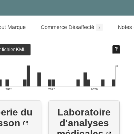
out Marque
Commerce Désaffecté
Notes
2
 fichier KML
3
2024
2025
2026
erie du
Laboratoire
sson
d'analyses
médicales