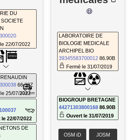
RIE DU
 SOCIETE
IN
300020
LABORATOIRE DE
BIOLOGIE MEDICALE
le 22/07/2022
ARCHIPEL BIO
39345583700012
86.90B
Fermé le 31/07/2019
 RENAUDIN
300038
66.30Z
le 25/07/2022
10,8 km
BIOGROUP BRETAGNE
44271303800168
86.90B
100037
Ouvert le 31/07/2019
 le 22/07/2022
NETONS DE
OSM iD
JOSM
S