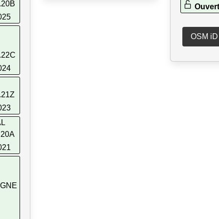
.20B
Ouvert
025
OSM iD
.22C
024
.21Z
023
AL
.20A
021
AGNE