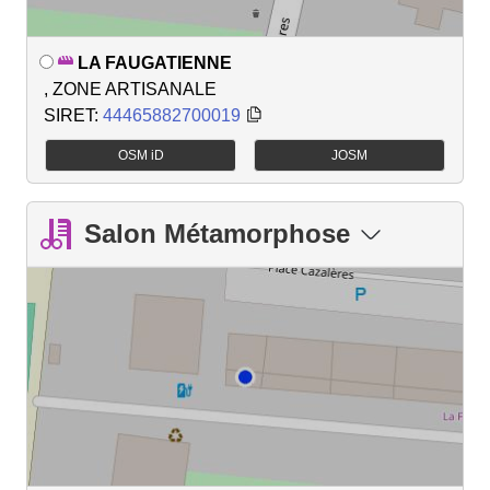
LA FAUGATIENNE
, ZONE ARTISANALE
SIRET:
44465882700019
OSM iD
JOSM
Salon Métamorphose