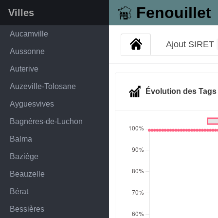
Fenouillet
Villes
Aucamville
Ajout SIRET
Aussonne
Auterive
Auzeville-Tolosane
Évolution des Tag
Ayguesvives
Bagnères-de-Luchon
Balma
Baziège
Beauzelle
Bérat
Bessières