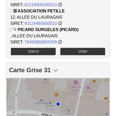
SIRET:
81219408200010
ASSOCIATION PETILLE
12, ALLEE DU LAURAGAIS
SIRET:
43124465600010
PICARD SURGELES (PICARD)
, ALLEE DU LAURAGAIS
SIRET:
78493968805055
OSM iD
JOSM
Carte Grise 31