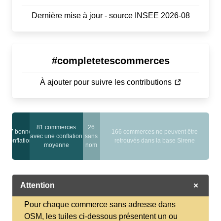
Dernière mise à jour - source INSEE 2026-08
#completetescommerces
À ajouter pour suivre les contributions
81 commerces
26
27 bonnes
166 commerces ne peuvent être
avec une conflation
sans
conflations
retrouvés dans la base Sirene
moyenne
nom
Attention
Pour chaque commerce sans adresse dans
OSM, les tuiles ci-dessous présentent un ou