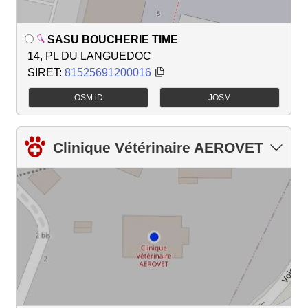
SASU BOUCHERIE TIME
14, PL DU LANGUEDOC
SIRET:
81525691200016
OSM iD
JOSM
Clinique Vétérinaire AEROVET